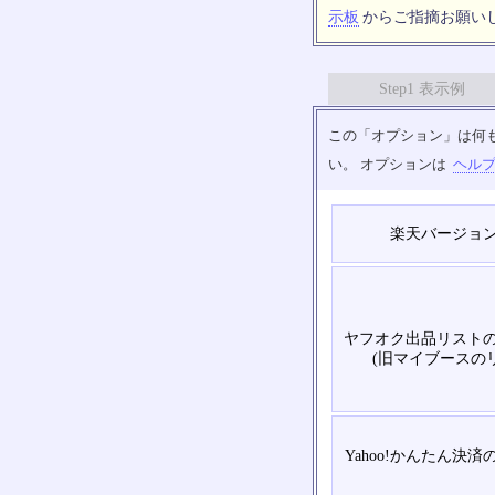
示板
からご指摘お願い
Step1 表示例
この「オプション」は何
い。 オプションは
ヘル
楽天バージョ
ヤフオク出品リスト
(旧マイブースの
Yahoo!かんたん決