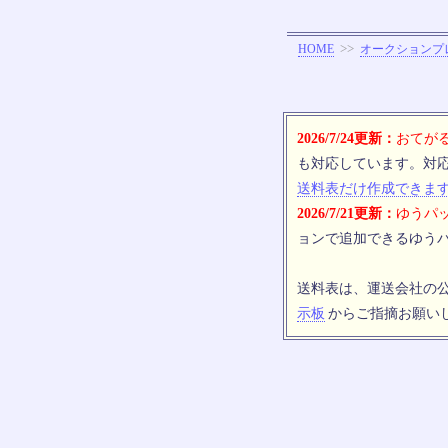
>>
HOME
オークションプ
2026/7/24更新：
おてがる
も対応しています。対
送料表だけ作成できま
2026/7/21更新：
ゆうパッ
ョンで追加できるゆうパ
送料表は、運送会社の
示板
からご指摘お願い