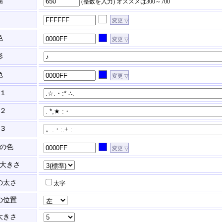
幅
(整数を入力)
オススメは300～700
色
形
色
１
２
３
の色
大きさ
の太さ
太字
の位置
大きさ