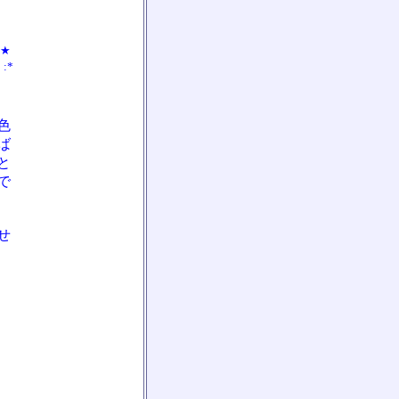
,★
・:*
色
ば
と
で
せ