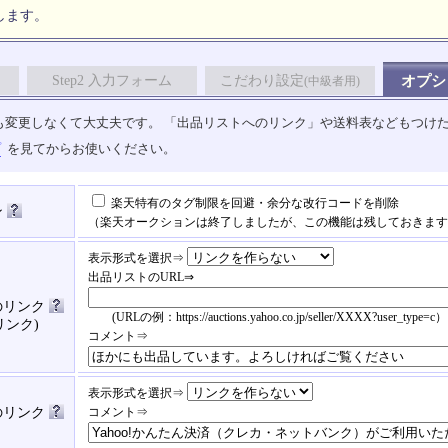
します。
Step2 入力フォーム
こだわり設定
オプシ
(中級者用)
も変更しなくて大丈夫です。 「出品リストへのリンク」や送料表などもつけ
プ
を見てからお使いください。
楽天特有のタグ制限を回避・余分な改行コードを削除
ン
（楽天オークションは終了しましたが、この機能は残しておきます
表示形式を選択⇒
出品リストのURL⇒
のリンク
(URLの例：https://auctions.yahoo.co.jp/seller/XXXX?user_type=c）
リンク)
コメント⇒
表示形式を選択⇒
済のリンク
コメント⇒