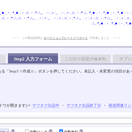
 *,★ :・. *,★ :・.☆.・:* ∴.。.・:.+ :。.・:.+ :.☆.・:* ∴.. *,★ :・. *,★ :・. *,★ :・.
.☆.・:* ∴..☆.・:* ∴.。.・:.+ :。.・:.+ :.☆.・:* ∴.。.・:.+ :.☆.・:* ∴.。.・:.+ :.☆
∴.. *,★ :・. *,★ :・. *,
+ + + この商品説明は
オークションプレートメーカー２
で作成しました + + +
No.106.005.006
Step2 入力フォーム
こだわり設定
オプシ
(中級者用)
る「Step3 ☆作成☆」ボタンを押してください。未記入・未変更の項目があ
ドウが開きます)⇒
ヤフオク出品中
・
ヤフオク出品終了分
・
発送関連リン