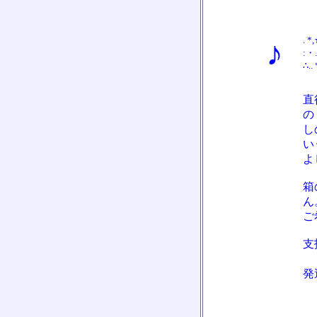
♪
. *
:・.
∴..
直
の
し
い
よ
箱
ん
ご
支
・
発
・