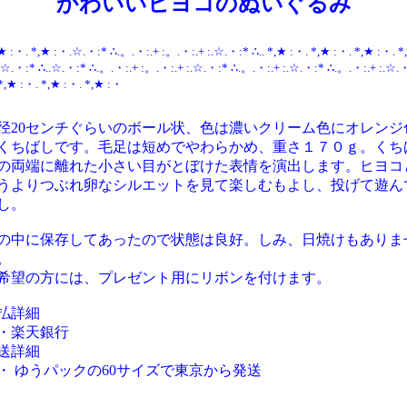
かわいいヒヨコのぬいぐるみ
,★ :・. *,★ :・.☆.・:* ∴.。.・:.+ :。.・:.+ :.☆.・:* ∴.. *,★ :・. *,★ :・. *,★ :・. *
☆.・:* ∴..☆.・:* ∴.。.・:.+ :。.・:.+ :.☆.・:* ∴.。.・:.+ :.☆.・:* ∴.。.・:.+ :.☆.
 *,★ :・. *,★ :・. *,★ :・
径20センチぐらいのボール状、色は濃いクリーム色にオレンジ
くちばしです。毛足は短めでやわらかめ、重さ１７０ｇ。くち
の両端に離れた小さい目がとぼけた表情を演出します。ヒヨコ
うよりつぶれ卵なシルエットを見て楽しむもよし、投げて遊ん
し。
の中に保存してあったので状態は良好。しみ、日焼けもありま
。
希望の方には、プレゼント用にリボンを付けます。
払詳細
楽天銀行
送詳細
 ゆうパックの60サイズで東京から発送