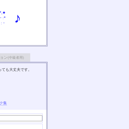
 *,★
♪
.・:*
★ :・
ョン
(中級者用)
っても大丈夫です。
ク集