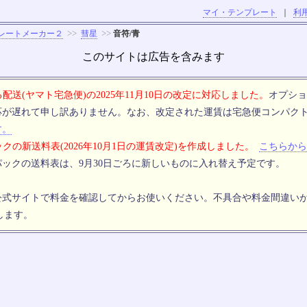
マイ・テンプレート
｜
利
>>
>>
レートメーカー２
彗星
音符/青
このサイトは広告を含みます
配送(ヤマト宅急便)の2025年11月10日の改定に対応しました。
オプショ
応が遅れて申し訳ありません。なお、改定された運賃は宅急便コンパク
す。
クの新送料表(2026年10月1日の運賃改定)を作成しました。
こちらから
ックの送料表は、9月30日ごろに新しいものに入れ替え予定です。
公式サイトで料金を確認してからお使いください。不具合や料金間違い
します。