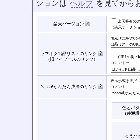
ションは
ヘルプ
を見てから
楽天特有のタ
楽天バージョン
（楽天オークシ
表示形式を選択
出品リストのUR
ヤフオク出品リストのリンク
(URLの例：https://
(旧マイブースのリンク)
コメント⇒
表示形式を選択
Yahoo!かんたん決済のリンク
コメント⇒
色とパタ
(共通設
ゆうパ