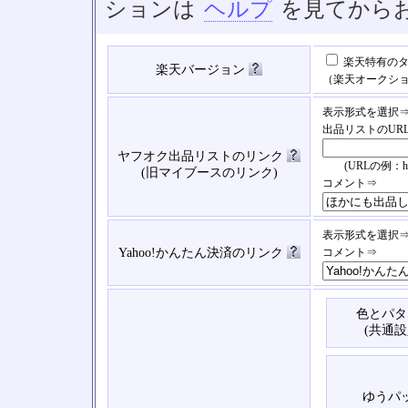
ションは
ヘルプ
を見てから
楽天特有のタ
楽天バージョン
（楽天オークシ
表示形式を選択
出品リストのUR
ヤフオク出品リストのリンク
(URLの例：https://
(旧マイブースのリンク)
コメント⇒
表示形式を選択
Yahoo!かんたん決済のリンク
コメント⇒
色とパタ
(共通設
ゆうパ