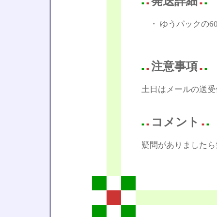
発送詳細
■
■
■
■
・ ゆうパックの6
注意事項
■
■
■
■
土日はメールの送受
コメント
■
■
■
■
疑問がありましたら