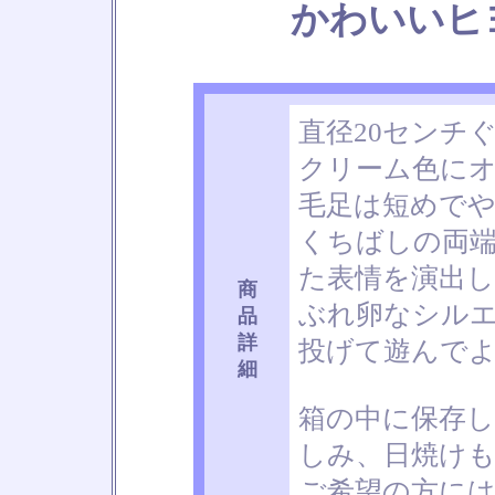
かわいいヒ
直径20センチ
クリーム色に
毛足は短めで
くちばしの両
た表情を演出
商
ぶれ卵なシル
品
詳
投げて遊んで
細
箱の中に保存
しみ、日焼け
ご希望の方に