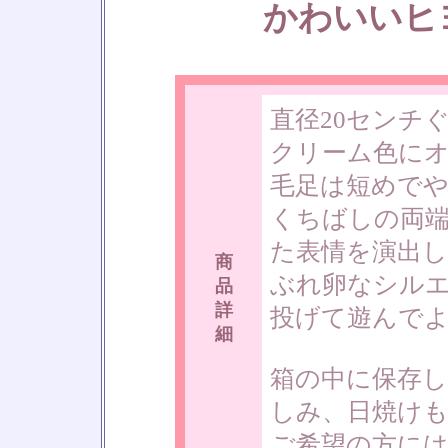
かわいいヒ
直径20センチ
クリーム色に
毛足は短めで
くちばしの両
た表情を演出
商
ぶれ卵なシル
品
詳
投げて遊んで
細
箱の中に保存
しみ、日焼け
ご希望の方に