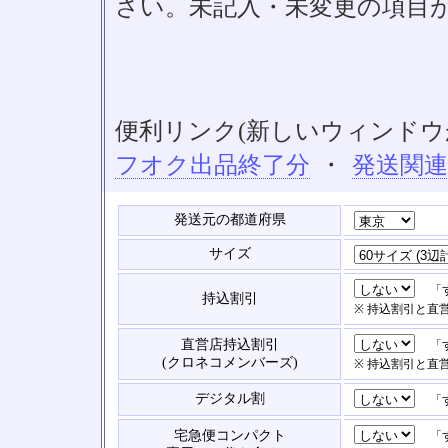
さい。未記入・未変更の項目
便利リンク(新しいウィンドウ
フオク出品終了分
・
発送関
発送元の都道府県
サイズ
「す
持込割引
※ 持込割引と直
直営店持込割引
「す
(クロネコメンバーズ)
※ 持込割引と直
デジタル割
「す
宅急便コンパクト
「す