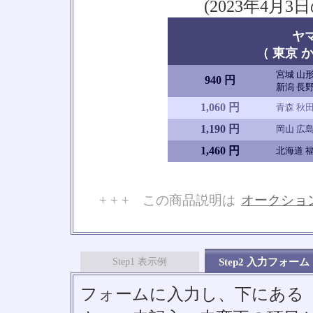
(2023年4
ヤ
（ 東京 か
宮城 山形
940 円
新潟 長野
1,060 円
青森 秋田
1,190 円
岡山 広島
1,460 円
北海道 福
+ + + この商品説明は
オークショ
No
Step1 表示例
Step2 入力フォーム
フォームに入力し、下にある「S