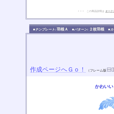
+ + + この商品説明は
オーク
羽根Ａ
２枚羽根
■テンプレート:
■パターン:
■カ
作成ページへＧｏ！
（フレーム版
かわいい