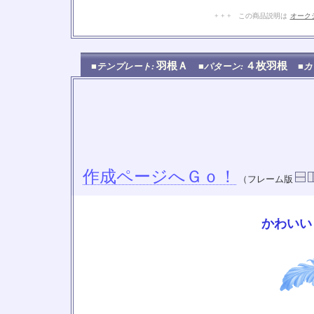
+ + + この商品説明は
オーク
羽根Ａ
４枚羽根
■テンプレート:
■パターン:
■カ
作成ページへＧｏ！
（フレーム版
かわいい