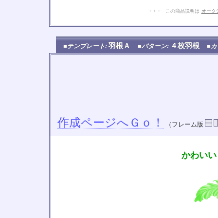
+ + + この商品説明は
オーク
羽根Ａ
４枚羽根
■テンプレート:
■パターン:
■カ
作成ページへＧｏ！
（フレーム版
かわいい