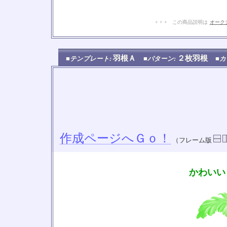
+ + + この商品説明は
オーク
羽根Ａ
２枚羽根
■テンプレート:
■パターン:
■カ
作成ページへＧｏ！
（フレーム版
かわいい