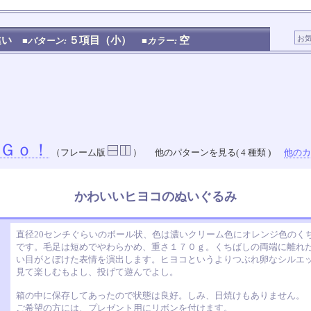
違い
５項目（小）
空
■パターン:
■カラー:
Ｇｏ！
（フレーム版
）
他のパターンを見る( 4 種類 )
他のカラ
かわいいヒヨコのぬいぐるみ
直径20センチぐらいのボール状、色は濃いクリーム色にオレンジ色のく
です。毛足は短めでやわらかめ、重さ１７０ｇ。くちばしの両端に離れ
い目がとぼけた表情を演出します。ヒヨコというよりつぶれ卵なシルエ
見て楽しむもよし、投げて遊んでよし。
箱の中に保存してあったので状態は良好。しみ、日焼けもありません。
ご希望の方には、プレゼント用にリボンを付けます。