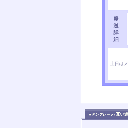
発
送
詳
細
土日は
互い
■テンプレート: