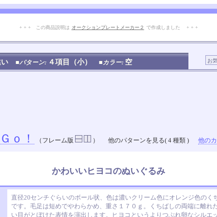
+ + + この商品説明は
オークションプレートメーカー２
で作成しました + + +
No.209.002.001
違い
４項目（小）
空
■パターン:
■カラー:
Ｇｏ！
（フレーム版
）
他のパターンを見る( 4 種類 )
他のカラ
かわいいヒヨコのぬいぐるみ
直径20センチぐらいのボール状、色は濃いクリーム色にオレンジ色のく
です。毛足は短めでやわらかめ、重さ１７０ｇ。くちばしの両端に離れ
い目がとぼけた表情を演出します。ヒヨコというよりつぶれ卵なシルエ