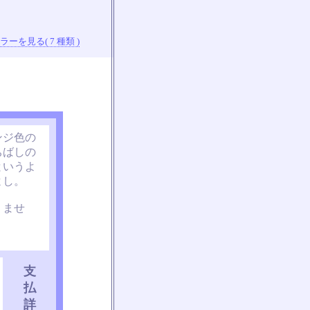
ーを見る( 7 種類 )
ンジ色の
ちばしの
というよ
よし。
りませ
支
払
詳