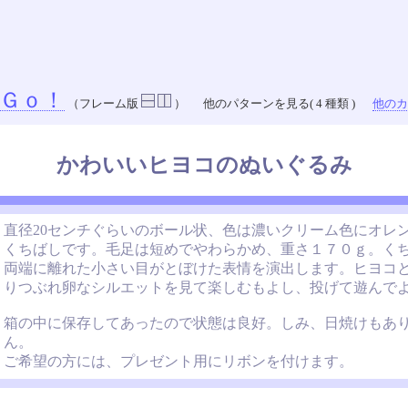
Ｇｏ！
（フレーム版
）
他のパターンを見る( 4 種類 )
他のカラ
かわいいヒヨコのぬいぐるみ
直径20センチぐらいのボール状、色は濃いクリーム色にオレ
くちばしです。毛足は短めでやわらかめ、重さ１７０ｇ。く
両端に離れた小さい目がとぼけた表情を演出します。ヒヨコ
りつぶれ卵なシルエットを見て楽しむもよし、投げて遊んで
箱の中に保存してあったので状態は良好。しみ、日焼けもあ
ん。
ご希望の方には、プレゼント用にリボンを付けます。