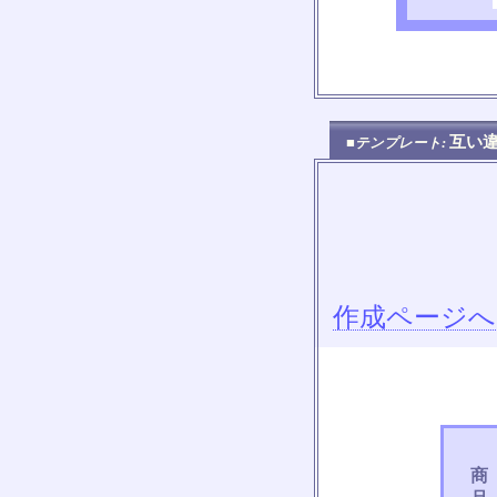
互い
■テンプレート:
作成ページへ
商