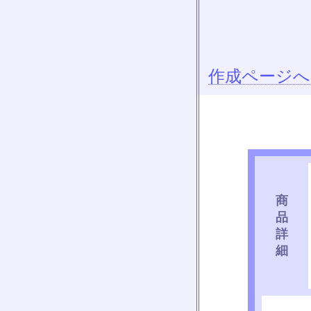
作成ページへ
商
品
詳
細