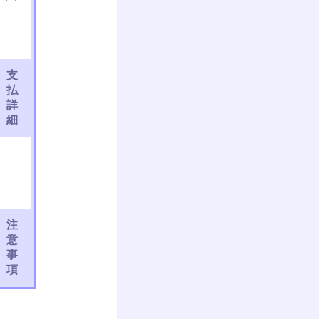
支
払
詳
細
注
意
事
項