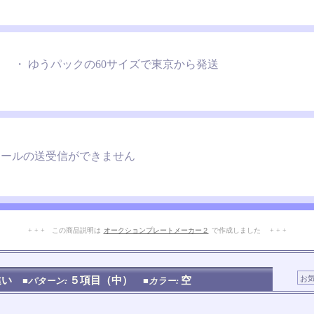
・ ゆうパックの60サイズで東京から発送
メールの送受信ができません
+ + + この商品説明は
オークションプレートメーカー２
で作成しました + + +
No.209.001.001
違い
５項目（中）
空
■パターン:
■カラー: