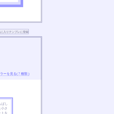
ーを見る( 7 種類 )
ちばし
た小さ
ットを