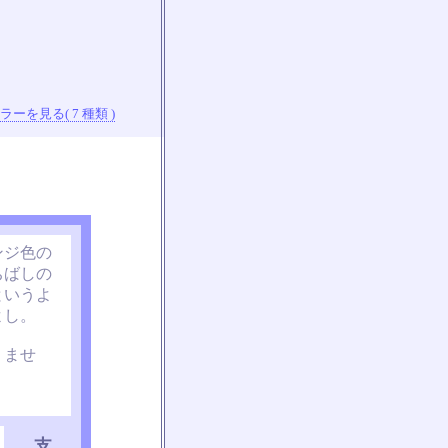
ーを見る( 7 種類 )
ンジ色の
ちばしの
というよ
よし。
りませ
支