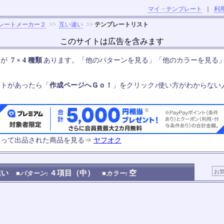
マイ・テンプレート
｜
利
>>
>>
レートメーカー２
互い違い
テンプレートリスト
このサイトは広告を含みます
いが
7 × 4 種類
あります。「他のパターンを見る」「他のカラーを見る
ートがあったら「
作成ページへＧｏ！
」をクリック♪使い方がわからない
使って出品された商品を見る⇒
ヤフオク
違い
４項目（中）
空
■パターン:
■カラー: