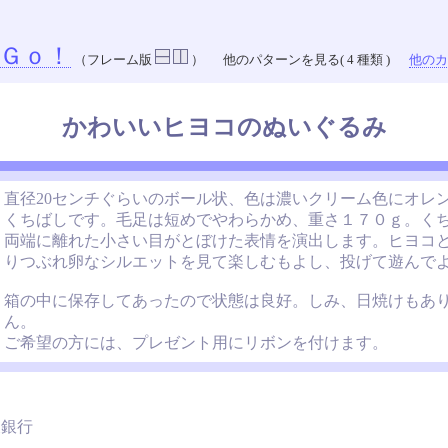
Ｇｏ！
（フレーム版
）
他のパターンを見る( 4 種類 )
他のカラ
かわいいヒヨコのぬいぐるみ
直径20センチぐらいのボール状、色は濃いクリーム色にオレ
くちばしです。毛足は短めでやわらかめ、重さ１７０ｇ。く
両端に離れた小さい目がとぼけた表情を演出します。ヒヨコ
りつぶれ卵なシルエットを見て楽しむもよし、投げて遊んで
箱の中に保存してあったので状態は良好。しみ、日焼けもあ
ん。
ご希望の方には、プレゼント用にリボンを付けます。
銀行