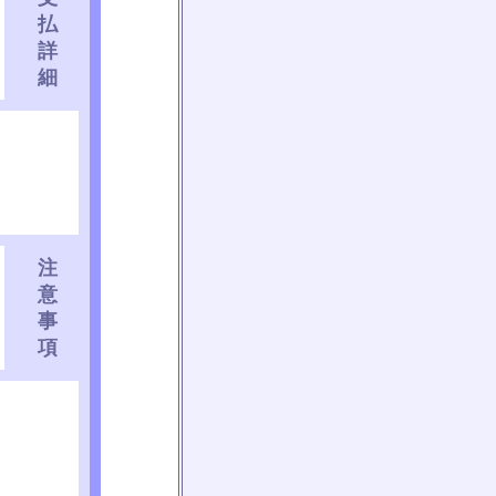
払
詳
細
注
意
事
項