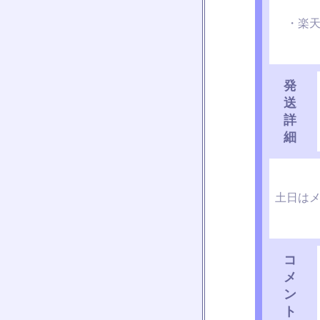
・楽天
発
送
詳
細
土日は
コ
メ
ン
ト