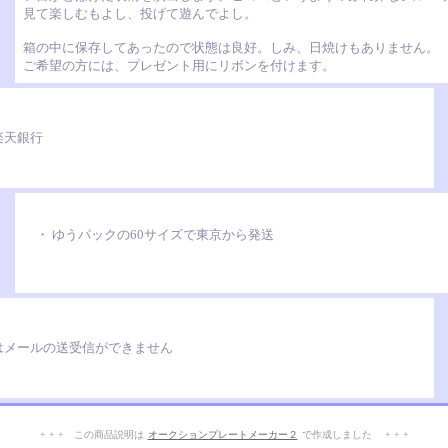
見て楽しむもよし、投げて遊んでよし。
箱の中に保存してあったので状態は良好。しみ、日焼けもありません。
ご希望の方には、プレゼント用にリボンを付けます。
天銀行
・ ゆうパックの60サイズで東京から発送
はメールの送受信ができません
+ + + この商品説明は
オークションプレートメーカー２
で作成しました + + +
No.209.003.001