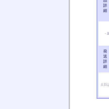
品
詳
細
・楽
発
送
詳
細
土日