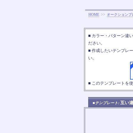
>>
HOME
オークションプ
■ カラー・パターン違
ださい。
■ 作成したいテンプレ
い。
■ このテンプレートを
互い
■テンプレート: