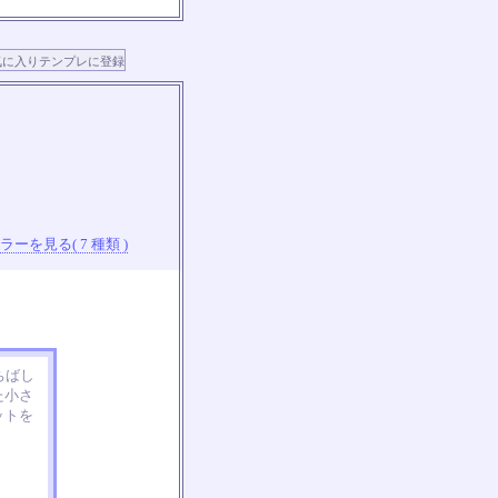
ーを見る( 7 種類 )
ちばし
た小さ
ットを