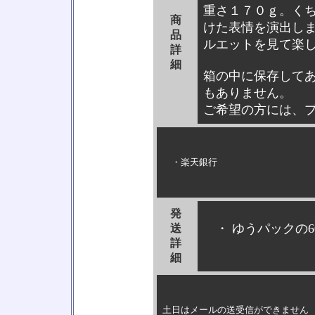
重さ１７０ｇ。く
商
けた表情を演出し
品
ルエットを見て楽
詳
細
箱の中に保存して
もありません。
ご希望の方には、
・楽天銀行
発
・ ゆうパックの6
送
詳
細
土日はメールの送受信ができません