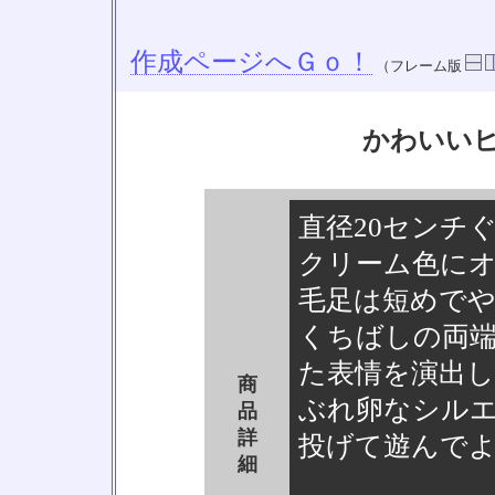
作成ページへＧｏ！
（フレーム版
かわいい
直径20センチ
クリーム色に
毛足は短めで
くちばしの両
た表情を演出
商
ぶれ卵なシル
品
詳
投げて遊んで
細