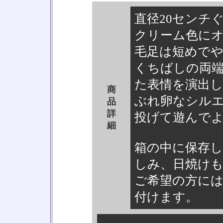
直径20センチ
クリーム色に
毛足は短めで
くちばしの両
た表情を演出
商
ぶれ卵なシル
品
詳
投げて遊んで
細
箱の中に保存
しみ、日焼け
ご希望の方に
付けます。