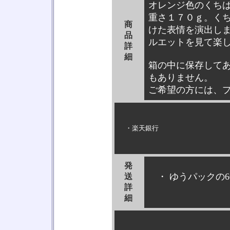
オレンジ色のくち
重さ１７０ｇ。く
商
けた表情を演出し
品
ルエットを見て楽
詳
細
箱の中に保存して
もありません。
ご希望の方には、
・楽天銀行
発
・ ゆうパックの6
送
詳
細