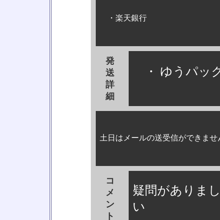
・楽天銀行
発
・ ゆうパック
送
詳
細
土日はメールの送受信ができませ
コ
疑問がありま
メ
ン
い
ト