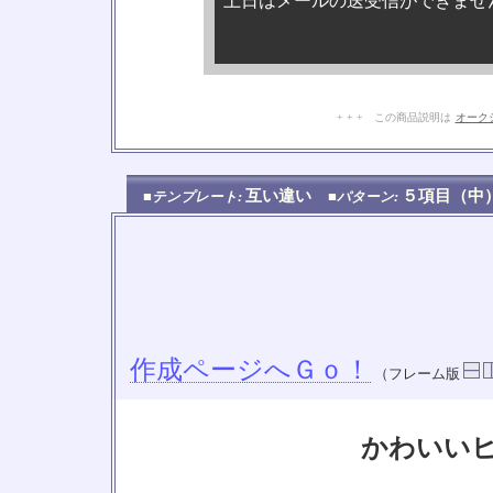
土日はメールの送受信ができませ
+ + + この商品説明は
オーク
互い違い
５項目（
■テンプレート:
■パターン:
作成ページへＧｏ！
（フレーム版
かわいい