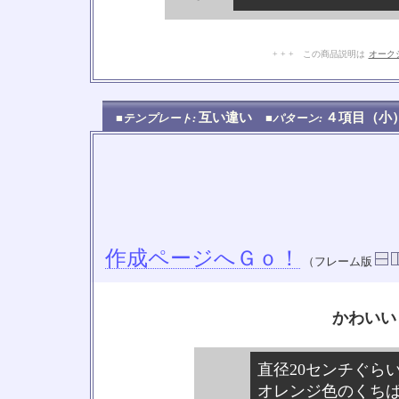
+ + + この商品説明は
オーク
互い違い
４項目（
■テンプレート:
■パターン:
作成ページへＧｏ！
（フレーム版
かわいい
直径20センチぐら
オレンジ色のくち