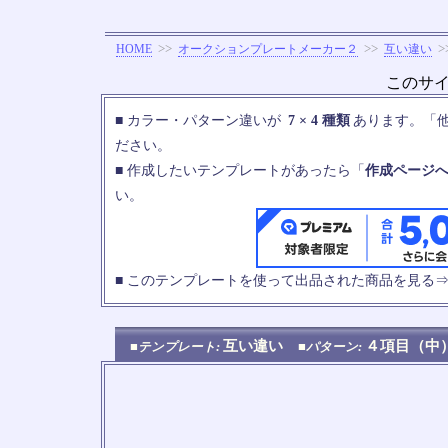
>>
>>
>
HOME
オークションプレートメーカー２
互い違い
このサ
■ カラー・パターン違いが
7 × 4 種類
あります。「
ださい。
■ 作成したいテンプレートがあったら「
作成ページ
い。
■ このテンプレートを使って出品された商品を見る
互い違い
４項目（
■テンプレート:
■パターン: