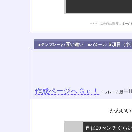
+ + + この商品説明は
オーク
互い違い
５項目（
■テンプレート:
■パターン:
作成ページへＧｏ！
（フレーム版
かわいい
直径20センチぐら