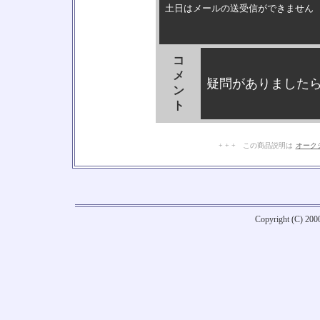
土日はメールの送受信ができません
コ
メ
疑問がありました
ン
ト
+ + + この商品説明は
オーク
Copyright (C) 20