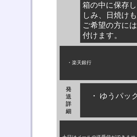
箱の中に保存
しみ、日焼け
ご希望の方に
付けます。
・楽天銀行
発
・ ゆうパック
送
詳
細