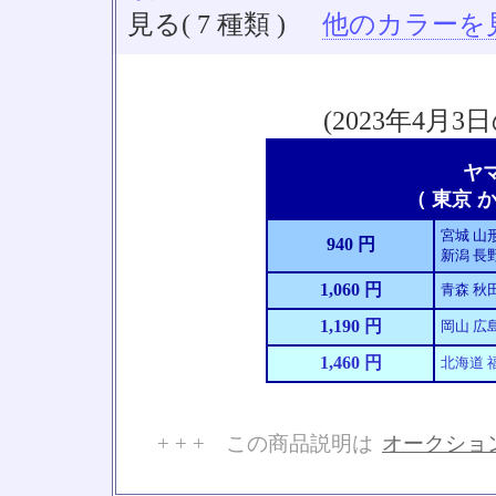
見る( 7 種類 )
他のカラーを見る
(2023年4
ヤ
（ 東京 か
宮城 山形
940 円
新潟 長野
1,060 円
青森 秋
1,190 円
岡山 広島
1,460 円
北海道 
+ + + この商品説明は
オークショ
No