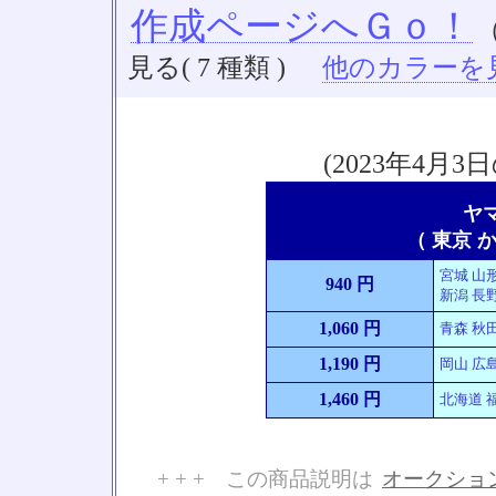
作成ページへＧｏ！
見る( 7 種類 )
他のカラーを見る
(2023年4
ヤ
（ 東京 か
宮城 山形
940 円
新潟 長野
1,060 円
青森 秋田
1,190 円
岡山 広島
1,460 円
北海道 福
+ + + この商品説明は
オークショ