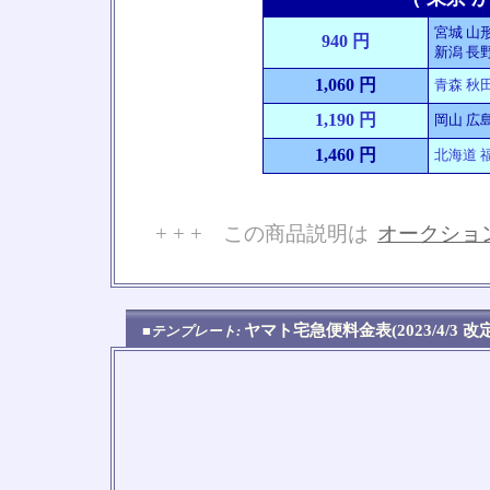
宮城 山形
940 円
新潟 長野
1,060 円
青森 秋田
1,190 円
岡山 広島
1,460 円
北海道 福
+ + + この商品説明は
オークショ
No
ヤマト宅急便料金表(2023/4/3 
■テンプレート: