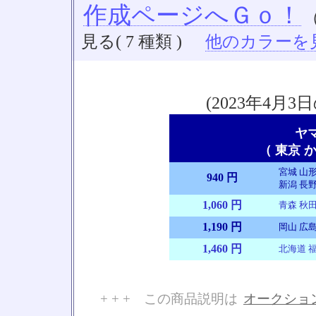
作成ページへＧｏ！
見る( 7 種類 )
他のカラーを見る
(2023年4
ヤ
（ 東京 か
宮城 山形
940 円
新潟 長野
1,060 円
青森 秋田
1,190 円
岡山 広島
1,460 円
北海道 福
+ + + この商品説明は
オークショ
No