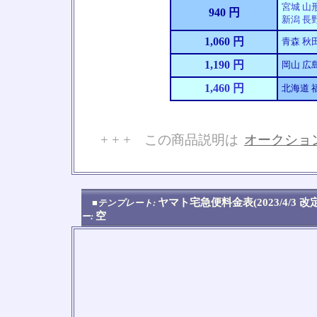
宮城 山形
940 円
新潟 長野
1,060 円
青森 秋
1,190 円
岡山 広島
1,460 円
北海道 
+ + + この商品説明は
オークショ
No
ヤマト宅急便料金表(2023/4/3 
■テンプレート:
空
ー: