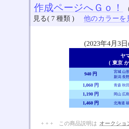
作成ページへＧｏ！
見る( 7 種類 )
他のカラーを見る
(2023年4
ヤ
（ 東京 か
宮城 山形
940 円
新潟 長野
1,060 円
青森 秋田
1,190 円
岡山 広島
1,460 円
北海道 福
+ + + この商品説明は
オークショ