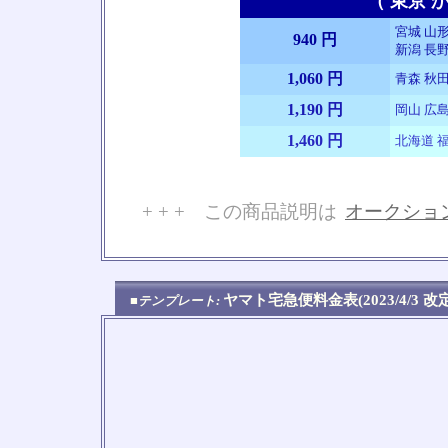
（ 東京 か
宮城 山形
940 円
新潟 長野
1,060 円
青森 秋田
1,190 円
岡山 広島
1,460 円
北海道 福
+ + + この商品説明は
オークショ
No
ヤマト宅急便料金表(2023/4/3 
■テンプレート: