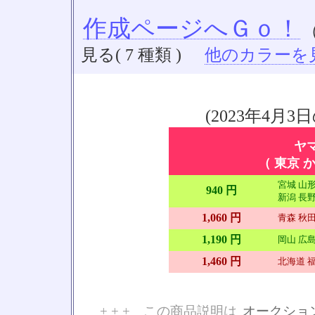
作成ページへＧｏ！
見る( 7 種類 )
他のカラーを見る
(2023年4
ヤ
（ 東京 か
宮城 山形
940 円
新潟 長野
1,060 円
青森 秋田
1,190 円
岡山 広島
1,460 円
北海道 福
+ + + この商品説明は
オークショ