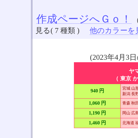
作成ページへＧｏ！
見る( 7 種類 )
他のカラーを見る
(2023年4
ヤ
（ 東京 か
宮城 山形
940 円
新潟 長野
1,060 円
青森 秋田
1,190 円
岡山 広島
1,460 円
北海道 福