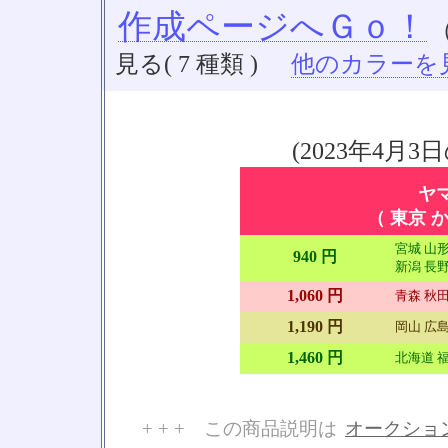
作成ページへＧｏ！
見る( 7 種類 )
他のカラーを見る
(2023年4
ヤ
（ 東京 か
宮城 山形
940 円
新潟 長野
1,060 円
青森 秋田
1,190 円
岡山 広島
1,460 円
北海道 福
+ + + この商品説明は
オークショ