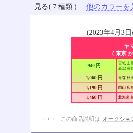
見る( 7 種類 )
他のカラーを見る
(2023年4
ヤ
（ 東京 か
宮城 山形
940 円
新潟 長野
1,060 円
青森 秋
1,190 円
岡山 広島
1,460 円
北海道 
+ + + この商品説明は
オークショ
No