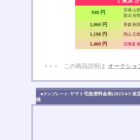
（ 東京 か
宮城 山形
940 円
新潟 長野
1,060 円
青森 秋田
1,190 円
岡山 広島
1,460 円
北海道 福
+ + + この商品説明は
オークショ
No
ヤマト宅急便料金表(2023/4/3 
■テンプレート:
桃