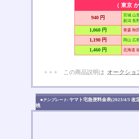
（ 東京 か
宮城 山形
940 円
新潟 長野
1,060 円
青森 秋田
1,190 円
岡山 広島
1,460 円
北海道 福
+ + + この商品説明は
オークショ
No
ヤマト宅急便料金表(2023/4/3 
■テンプレート:
桃