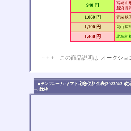
宮城 山形
940 円
新潟 長野
1,060 円
青森 秋
1,190 円
岡山 広島
1,460 円
北海道 
+ + + この商品説明は
オークショ
No
ヤマト宅急便料金表(2023/4/3 
■テンプレート:
緑桃
ー: