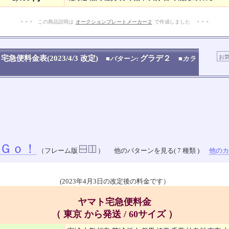
+ + + この商品説明は
オークションプレートメーカー２
で作成しました + + +
No.908.001.008
宅急便料金表(2023/4/3 改定)
グラデ２
■パターン:
■カラ
Ｇｏ！
（フレーム版
）
他のパターンを見る( 7 種類 )
他のカラ
(2023年4月3日の改定後の料金です）
ヤマト宅急便料金
（ 東京 から発送 / 60サイズ ）