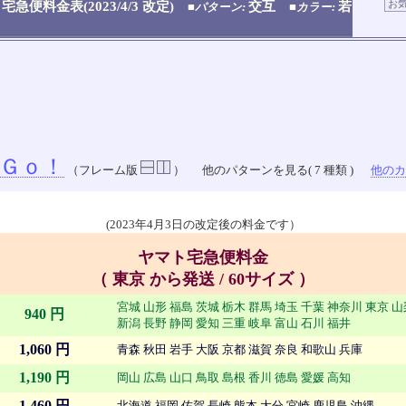
宅急便料金表(2023/4/3 改定)
交互
若
■パターン:
■カラー:
Ｇｏ！
（フレーム版
）
他のパターンを見る( 7 種類 )
他のカラ
(2023年4月3日の改定後の料金です）
ヤマト宅急便料金
（ 東京 から発送 / 60サイズ ）
宮城 山形 福島 茨城 栃木 群馬 埼玉 千葉 神奈川 東京 
940 円
新潟 長野 静岡 愛知 三重 岐阜 富山 石川 福井
1,060 円
青森 秋田 岩手 大阪 京都 滋賀 奈良 和歌山 兵庫
1,190 円
岡山 広島 山口 鳥取 島根 香川 徳島 愛媛 高知
1,460 円
北海道 福岡 佐賀 長崎 熊本 大分 宮崎 鹿児島 沖縄