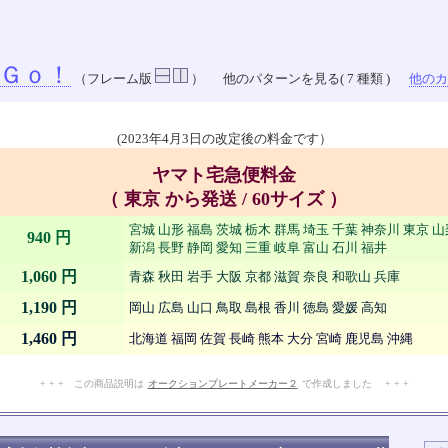
Ｇｏ！
（フレーム版
）
他のパターンを見る( 7 種類 )
他のカラ
(2023年4月3日の改定後の料金です）
ヤマト宅急便料金
（ 東京 から発送 / 60サイズ ）
宮城 山形 福島 茨城 栃木 群馬 埼玉 千葉 神奈川 東京 
940 円
新潟 長野 静岡 愛知 三重 岐阜 富山 石川 福井
1,060 円
青森 秋田 岩手 大阪 京都 滋賀 奈良 和歌山 兵庫
1,190 円
岡山 広島 山口 鳥取 島根 香川 徳島 愛媛 高知
1,460 円
北海道 福岡 佐賀 長崎 熊本 大分 宮崎 鹿児島 沖縄
+ + + この商品説明は
オークションプレートメーカー２
で作成しました + + +
No.908.004.008