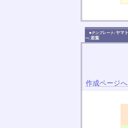
ヤマト
■テンプレート:
若葉
ー:
作成ページへ