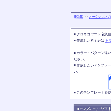
>>
HOME
オークションプ
■ クロネコヤマト宅急便の
■ 作成した料金表は
ヤ
■ カラー・パターン違
ださい。
■ 作成したいテンプレ
い。
■ このテンプレートを
ヤマト
■テンプレート: