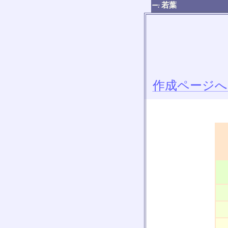
若葉
ー:
作成ページへ