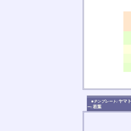
ヤマト
■テンプレート:
若葉
ー: