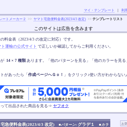
マイ・テンプレート
｜
利
>>
>>
レートメーカー２
ヤマト宅急便料金表(2023/4/3 改定)
テンプレートリスト
このサイトは広告を含みます
料金表（2023/4/3 の改定に対応）です。
マト運輸の公式サイト
で正しいか確認してからご利用ください。
いが
14 × 7 種類
あります。「他のパターンを見る」「他のカラーを見る
ートがあったら「
作成ページへＧｏ！
」をクリック♪使い方がわからない
使って出品された商品を見る⇒
ヤフオク
宅急便料金表(2023/4/3 改定)
グラデ１
■パターン:
■カラ