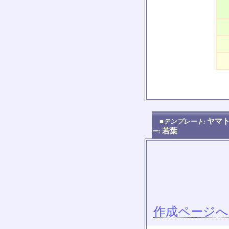
ヤマト
■テンプレート:
若葉
ー:
作成ページへ