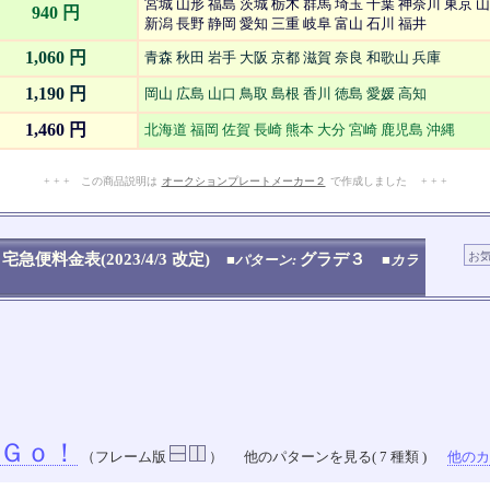
宮城 山形 福島 茨城 栃木 群馬 埼玉 千葉 神奈川 東京 
940 円
新潟 長野 静岡 愛知 三重 岐阜 富山 石川 福井
1,060 円
青森 秋田 岩手 大阪 京都 滋賀 奈良 和歌山 兵庫
1,190 円
岡山 広島 山口 鳥取 島根 香川 徳島 愛媛 高知
1,460 円
北海道 福岡 佐賀 長崎 熊本 大分 宮崎 鹿児島 沖縄
+ + + この商品説明は
オークションプレートメーカー２
で作成しました + + +
No.908.002.008
宅急便料金表(2023/4/3 改定)
グラデ３
■パターン:
■カラ
Ｇｏ！
（フレーム版
）
他のパターンを見る( 7 種類 )
他のカラ