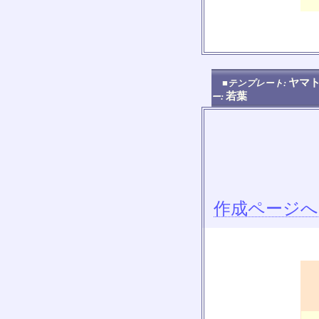
ヤマト
■テンプレート:
若葉
ー:
作成ページへ