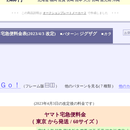
+ + + この商品説明は
オークションプレートメーカー２
で作成しました + + +
No.908.005.008
宅急便料金表(2023/4/3 改定)
ジグザグ
■パターン:
■カラ
Ｇｏ！
（フレーム版
）
他のパターンを見る( 7 種類 )
他のカラ
(2023年4月3日の改定後の料金です）
ヤマト宅急便料金
（ 東京 から発送 / 60サイズ ）