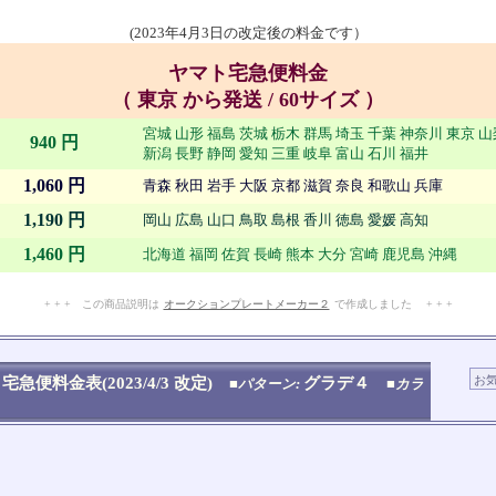
(2023年4月3日の改定後の料金です）
ヤマト宅急便料金
（ 東京 から発送 / 60サイズ ）
宮城 山形 福島 茨城 栃木 群馬 埼玉 千葉 神奈川 東京 
940 円
新潟 長野 静岡 愛知 三重 岐阜 富山 石川 福井
1,060 円
青森 秋田 岩手 大阪 京都 滋賀 奈良 和歌山 兵庫
1,190 円
岡山 広島 山口 鳥取 島根 香川 徳島 愛媛 高知
1,460 円
北海道 福岡 佐賀 長崎 熊本 大分 宮崎 鹿児島 沖縄
+ + + この商品説明は
オークションプレートメーカー２
で作成しました + + +
No.908.003.008
宅急便料金表(2023/4/3 改定)
グラデ４
■パターン:
■カラ