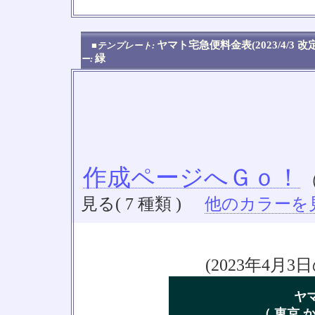
ヤマト宅急便料金表(2023/4/3 
■テンプレート:
緑
ー:
作成ページへＧｏ！
見る( 7 種類 )
他のカラーを見る
(2023年4
ヤ
（ 東京 か