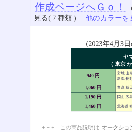
作成ページへＧｏ！
見る( 7 種類 )
他のカラーを見る
(2023年4
ヤ
（ 東京 か
宮城 山形
940 円
新潟 長野
1,060 円
青森 秋田
1,190 円
岡山 広島
1,460 円
北海道 福
+ + + この商品説明は
オークショ