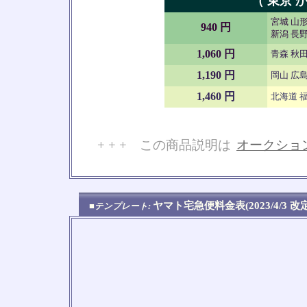
（ 東京 か
宮城 山形
940 円
新潟 長野
1,060 円
青森 秋田
1,190 円
岡山 広島
1,460 円
北海道 福
+ + + この商品説明は
オークショ
No
ヤマト宅急便料金表(2023/4/3 
■テンプレート: