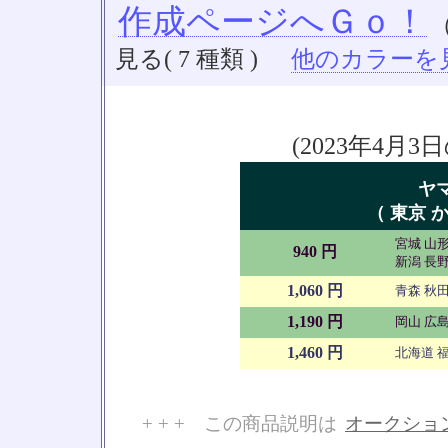
作成ページへＧｏ！
見る( 7 種類 )
他のカラーを見る
(2023年4
ヤ
（ 東京 か
宮城 山形
940 円
新潟 長野
1,060 円
青森 秋田
1,190 円
岡山 広島
1,460 円
北海道 福
+ + + この商品説明は
オークショ
No