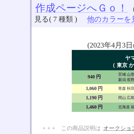
作成ページへＧｏ！
見る( 7 種類 )
他のカラーを見る
(2023年4
ヤ
（ 東京 か
宮城 山形
940 円
新潟 長野
1,060 円
青森 秋田
1,190 円
岡山 広島
1,460 円
北海道 福
+ + + この商品説明は
オークショ