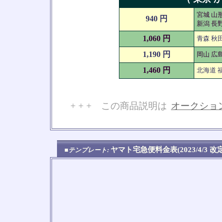
宮城 山形
940 円
新潟 長野
1,060 円
青森 秋田
1,190 円
岡山 広島
1,460 円
北海道 福
+ + + この商品説明は
オークショ
No
ヤマト宅急便料金表(2023/4/3 
■テンプレート: