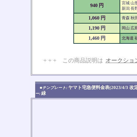
宮城 山形
940 円
新潟 長野
1,060 円
青森 秋
1,190 円
岡山 広島
1,460 円
北海道 
+ + + この商品説明は
オークショ
No
ヤマト宅急便料金表(2023/4/3 
■テンプレート:
緑
ー: