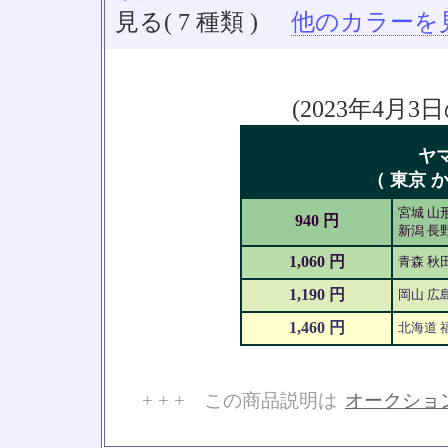
見る( 7 種類 )
他のカラーを見る
(2023年4
ヤ
（ 東京 か
宮城 山形
940 円
新潟 長野
1,060 円
青森 秋
1,190 円
岡山 広島
1,460 円
北海道 
+ + + この商品説明は
オークショ
No