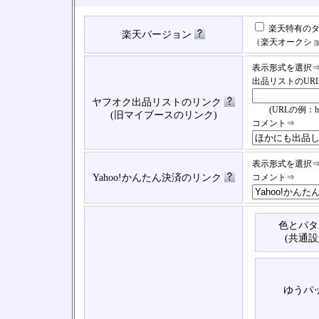
楽天特有のタ
楽天バージョン
（楽天オークシ
表示形式を選択
出品リストのUR
ヤフオク出品リストのリンク
(URLの例：https://
(旧マイブースのリンク)
コメント⇒
表示形式を選択
Yahoo!かんたん決済のリンク
コメント⇒
色とパタ
(共通設
ゆうパ