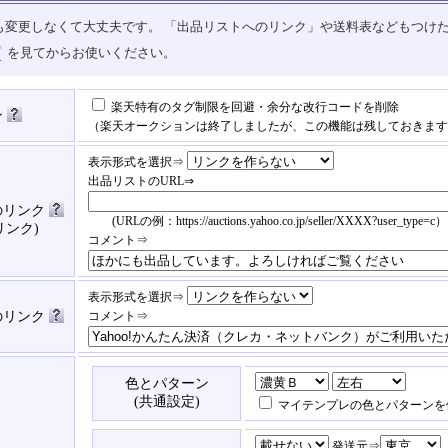
も変更しなくて大丈夫です。 「出品リストへのリンク」や送料表などもつけ
プ
を見てからお使いください。
楽天特有のタグ制限を回避・余分な改行コードを削除
ン
（楽天オークションは終了しましたが、この機能は残しておきます
表示形式を選択⇒
出品リストのURL⇒
のリンク
(URLの例：https://auctions.yahoo.co.jp/seller/XXXX?user_type=c）
リンク)
コメント⇒
表示形式を選択⇒
済のリンク
コメント⇒
色とパターン
(共通設定)
マイテンプレの色とパターンを
発送元⇒