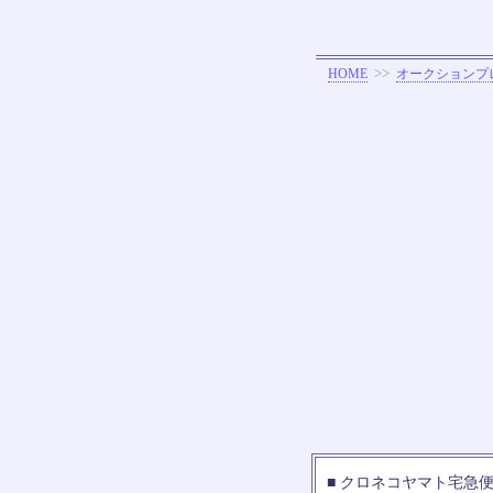
>>
HOME
オークションプ
■ クロネコヤマト宅急便の