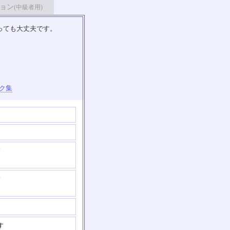
ョン
(中級者用)
っても大丈夫です。
ク集
す
す
す