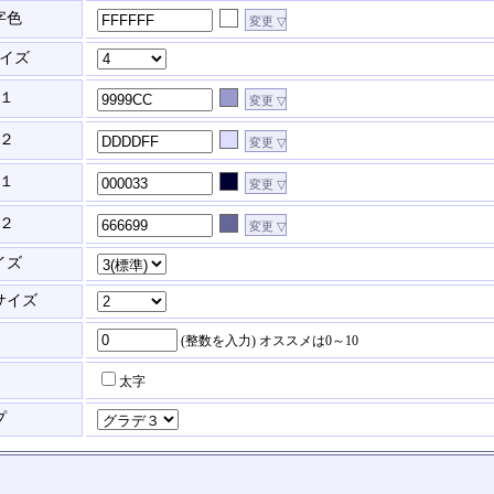
字色
イズ
１
２
１
２
イズ
サイズ
(整数を入力)
オススメは0～10
太字
プ