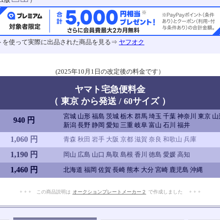
トを使って実際に出品された商品を見る⇒
ヤフオク
(2025年10月1日の改定後の料金です）
ヤマト宅急便料金
（ 東京 から発送 / 60サイズ ）
宮城 山形 福島 茨城 栃木 群馬 埼玉 千葉 神奈川 東京 
940 円
新潟 長野 静岡 愛知 三重 岐阜 富山 石川 福井
1,060 円
青森 秋田 岩手 大阪 京都 滋賀 奈良 和歌山 兵庫
1,190 円
岡山 広島 山口 鳥取 島根 香川 徳島 愛媛 高知
1,460 円
北海道 福岡 佐賀 長崎 熊本 大分 宮崎 鹿児島 沖縄
+ + + この商品説明は
オークションプレートメーカー２
で作成しました + + +
No.902.003.001