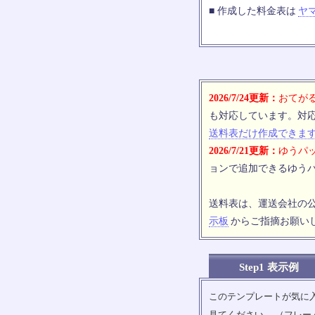
■ 作成した料金表は
ヤ
2026/7/24更新：
おてがる
も対応しています。対
送料表だけ作成できま
2026/7/21更新：
ゆうパッ
ョンで追加できるゆうパ
送料表は、運送会社の
示板
からご指摘お願い
Step1 表示例
このテンプレートが気に
見てください。 （フレー