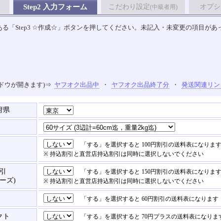
Step2 入力フォーム
こだわり設定
オプシ
(中級者用)
る「Step3 ☆作成☆」ボタンを押してください。未記入・未変更の項目があ
ドウが開きます)⇒
ヤフオク出品中
・
ヤフオク出品終了分
・
発送関連リン
府県
「する」を選択すると 100円割引の送料表になりま
※ 持込割引と直営店持込割引は同時に選択しないでください
引
「する」を選択すると 150円割引の送料表になりま
ーズ)
※ 持込割引と直営店持込割引は同時に選択しないでください
「する」を選択すると 60円割引の送料表になります
クト
「する」を選択すると 70円プラスの送料表になりま