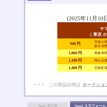
(2025年11
ヤ
（ 東京 か
宮城 山形
940 円
新潟 長野
1,060 円
青森 秋田
1,190 円
岡山 広島
1,460 円
北海道 福
+ + + この商品説明は
オークショ
No
Step1 表示例
Step2 入力フォーム