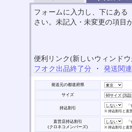
フォームに入力し、下にある「S
さい。未記入・未変更の項目
便利リンク(新しいウィンドウ
フオク出品終了分
・
発送関
発送元の都道府県
サイズ
「す
持込割引
※ 持込割引と直
直営店持込割引
「す
(クロネコメンバーズ)
※ 持込割引と直