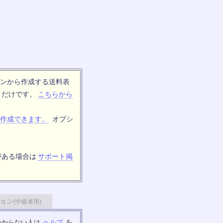
ンから作成する送料表
トだけです。
こちらから
作成できます。
オプシ
がある場合は
サポート掲
ョン
(中級者用)
わからない人は
ヘルプ
を