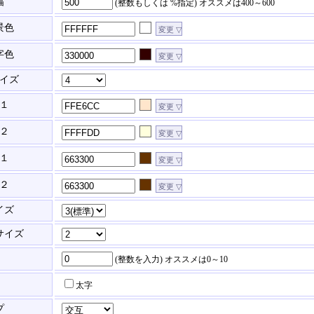
幅
(整数もしくは %指定)
オススメは400～600
景色
字色
イズ
１
２
１
２
イズ
サイズ
(整数を入力)
オススメは0～10
太字
プ