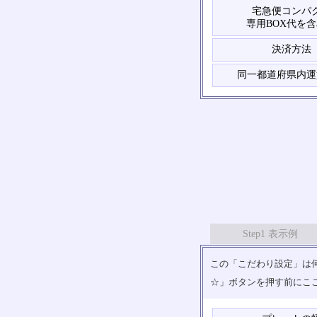
宅急便コンパ
専用BOX代を
決済方法
同一都道府県内運
Step1 表示例
この「こだわり設定」は何
☆」ボタンを押す前にこ