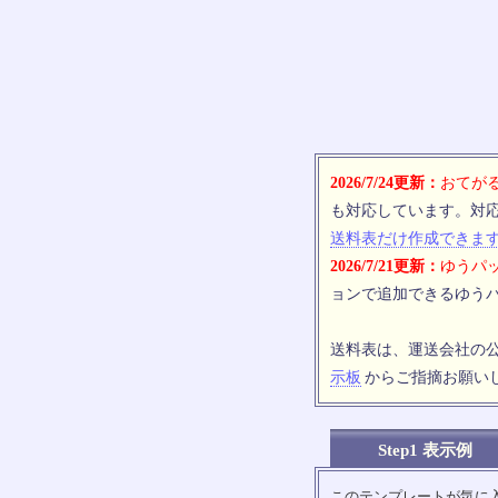
2026/7/24更新：
おてがる
も対応しています。対
送料表だけ作成できま
2026/7/21更新：
ゆうパッ
ョンで追加できるゆうパ
送料表は、運送会社の
示板
からご指摘お願い
Step1 表示例
このテンプレートが気に