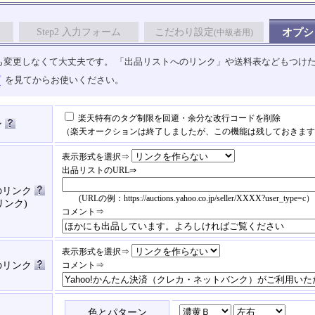
Step2 入力フォーム
こだわり設定
オプシ
(中級者用)
も変更しなくて大丈夫です。 「出品リストへのリンク」や送料表などもつけ
プ
を見てからお使いください。
楽天特有のタグ制限を回避・余分な改行コードを削除
ン
（楽天オークションは終了しましたが、この機能は残しておきます
表示形式を選択⇒
出品リストのURL⇒
のリンク
(URLの例：https://auctions.yahoo.co.jp/seller/XXXX?user_type=c）
リンク)
コメント⇒
表示形式を選択⇒
済のリンク
コメント⇒
色とパターン