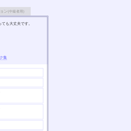
ョン
(中級者用)
っても大丈夫です。
ク集
す
す