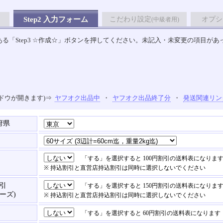
Step2 入力フォーム
こだわり設定
オプシ
(中級者用)
る「Step3 ☆作成☆」ボタンを押してください。未記入・未変更の項目があ
ドウが開きます)⇒
ヤフオク出品中
・
ヤフオク出品終了分
・
発送関連リン
府県
「する」を選択すると 100円割引の送料表になりま
※ 持込割引と直営店持込割引は同時に選択しないでください
引
「する」を選択すると 150円割引の送料表になりま
ーズ)
※ 持込割引と直営店持込割引は同時に選択しないでください
「する」を選択すると 60円割引の送料表になります