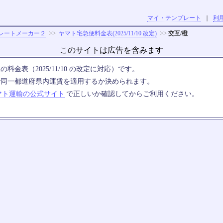
マイ・テンプレート
｜
利
>>
>>
レートメーカー２
ヤマト宅急便料金表(2025/11/10 改定)
交互/橙
このサイトは広告を含みます
料金表（2025/11/10 の改定に対応）です。
で同一都道府県内運賃を適用するか決められます。
マト運輸の公式サイト
で正しいか確認してからご利用ください。