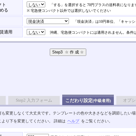
クト
「する」を選択すると 70円プラスの送料表になりま
含める
※ 宅急便コンパクト以外では選択しないでください
「現金決済」は10円単位、「キャッシ
賃適用
沖縄、宅急便コンパクトには適用されません。条件は
Step2 入力フォーム
こだわり設定
オプシ
(中級者用)
も変更しなくて大丈夫です。テンプレートの色や大きさなどを調節したい場合は、
こより下を変更してください。 詳細は
ヘルプ
をご覧ください。