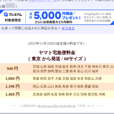
ム版
）
トを使って実際に出品された商品を見る⇒
ヤフオク
(2025年11月10日の改定後の料金です）
ヤマト宅急便料金
（ 東京 から発送 / 60サイズ ）
宮城 山形 福島 茨城 栃木 群馬 埼玉 千葉 神奈川 東京 
940 円
新潟 長野 静岡 愛知 三重 岐阜 富山 石川 福井
1,060 円
青森 秋田 岩手 大阪 京都 滋賀 奈良 和歌山 兵庫
1,190 円
岡山 広島 山口 鳥取 島根 香川 徳島 愛媛 高知
1,460 円
北海道 福岡 佐賀 長崎 熊本 大分 宮崎 鹿児島 沖縄
+ + + この商品説明は
オークションプレートメーカー２
で作成しました + + +
No.904.005.012