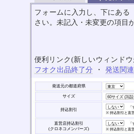
フォームに入力し、下にある「S
さい。未記入・未変更の項目
便利リンク(新しいウィンドウ
フオク出品終了分
・
発送関
発送元の都道府県
サイズ
「す
持込割引
※ 持込割引と直
直営店持込割引
「す
(クロネコメンバーズ)
※ 持込割引と直