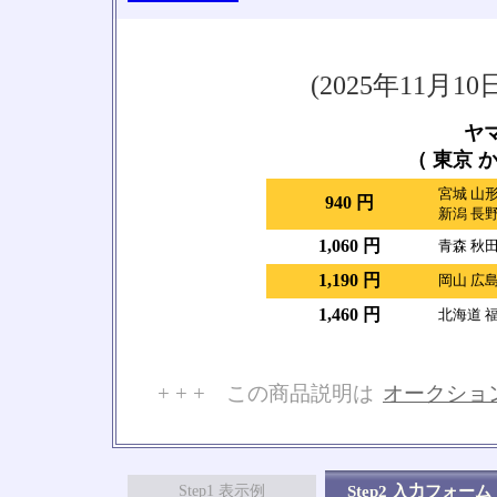
(2025年11
ヤ
（ 東京 か
宮城 山形
940 円
新潟 長野
1,060 円
青森 秋田
1,190 円
岡山 広島
1,460 円
北海道 福
+ + + この商品説明は
オークショ
No
Step1 表示例
Step2 入力フォーム