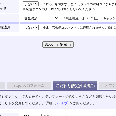
クト
「する」を選択すると 70円プラスの送料表になりま
含める
※ 宅急便コンパクト以外では選択しないでください
「現金決済」は10円単位、「キャッシ
賃適用
沖縄、宅急便コンパクトには適用されません。条件は
Step2 入力フォーム
こだわり設定
オプシ
(中級者用)
も変更しなくて大丈夫です。テンプレートの色や大きさなどを調節したい場合は、
こより下を変更してください。 詳細は
ヘルプ
をご覧ください。