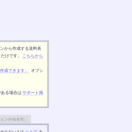
ンから作成する送料表
トだけです。
こちらから
作成できます。
オプシ
がある場合は
サポート掲
ョン
(中級者用)
わからない人は
ヘルプ
を