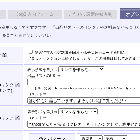
Step2 入力フォーム
こだわり設定
オプシ
(中級者用)
も変更しなくて大丈夫です。 「出品リストへのリンク」や送料表などもつけ
プ
を見てからお使いください。
楽天特有のタグ制限を回避・余分な改行コードを削除
ン
（楽天オークションは終了しましたが、この機能は残しておきます
表示形式を選択⇒
出品リストのURL⇒
のリンク
(URLの例：https://auctions.yahoo.co.jp/seller/XXXX?user_type=c）
リンク)
コメント⇒
表示形式を選択⇒
済のリンク
コメント⇒
色とパターン