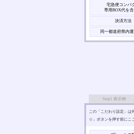
宅急便コンパ
専用BOX代を
決済方法
同一都道府県内運
Step1 表示例
この「こだわり設定」は何
☆」ボタンを押す前にこ