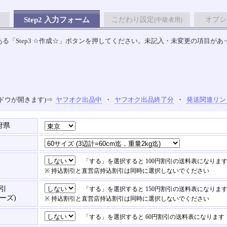
Step2 入力フォーム
こだわり設定
オプシ
(中級者用)
る「Step3 ☆作成☆」ボタンを押してください。未記入・未変更の項目があ
ドウが開きます)⇒
ヤフオク出品中
・
ヤフオク出品終了分
・
発送関連リン
府県
「する」を選択すると 100円割引の送料表になりま
※ 持込割引と直営店持込割引は同時に選択しないでください
引
「する」を選択すると 150円割引の送料表になりま
ーズ)
※ 持込割引と直営店持込割引は同時に選択しないでください
「する」を選択すると 60円割引の送料表になります