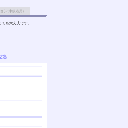
ョン
(中級者用)
っても大丈夫です。
ク集
す
す