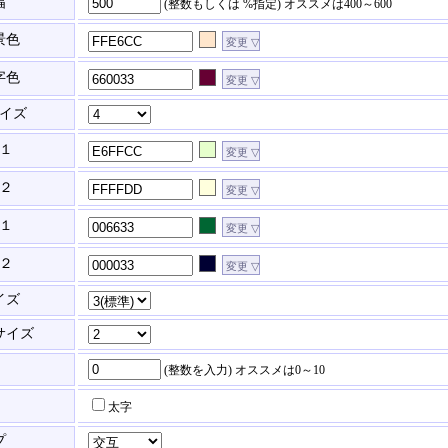
幅
(整数もしくは %指定)
オススメは400～600
景色
字色
イズ
１
２
１
２
イズ
サイズ
(整数を入力)
オススメは0～10
太字
プ