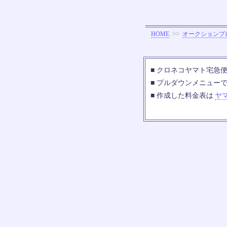
>>
HOME
オークションプ
■ クロネコヤマト宅急便の
■ プルダウンメニュー
■ 作成した料金表は
ヤ