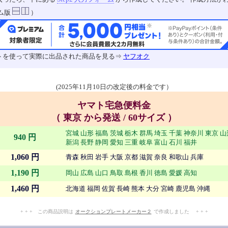
ム版
）
トを使って実際に出品された商品を見る⇒
ヤフオク
(2025年11月10日の改定後の料金です）
ヤマト宅急便料金
（ 東京 から発送 / 60サイズ ）
宮城 山形 福島 茨城 栃木 群馬 埼玉 千葉 神奈川 東京 
940 円
新潟 長野 静岡 愛知 三重 岐阜 富山 石川 福井
1,060 円
青森 秋田 岩手 大阪 京都 滋賀 奈良 和歌山 兵庫
1,190 円
岡山 広島 山口 鳥取 島根 香川 徳島 愛媛 高知
1,460 円
北海道 福岡 佐賀 長崎 熊本 大分 宮崎 鹿児島 沖縄
+ + + この商品説明は
オークションプレートメーカー２
で作成しました + + +
No.904.005.008