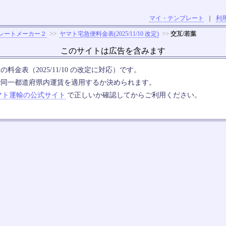
マイ・テンプレート
｜
利
>>
>>
レートメーカー２
ヤマト宅急便料金表(2025/11/10 改定)
交互/若葉
このサイトは広告を含みます
料金表（2025/11/10 の改定に対応）です。
で同一都道府県内運賃を適用するか決められます。
マト運輸の公式サイト
で正しいか確認してからご利用ください。