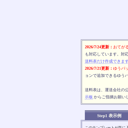
2026/7/24更新：
おてがる
も対応しています。対
送料表だけ作成できま
2026/7/21更新：
ゆうパッ
ョンで追加できるゆうパ
送料表は、運送会社の
示板
からご指摘お願い
Step1 表示例
このテンプレートが気に