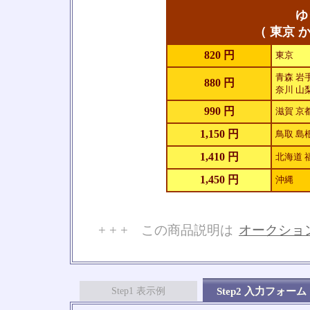
ゆ
（ 東京 か
820 円
東京
青森 岩手
880 円
奈川 山梨
990 円
滋賀 京
1,150 円
鳥取 島根
1,410 円
北海道 
1,450 円
沖縄
+ + + この商品説明は
オークショ
No
Step1 表示例
Step2 入力フォーム