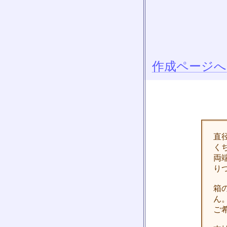
作成ページへ
直
く
両
り
箱
ん
ご