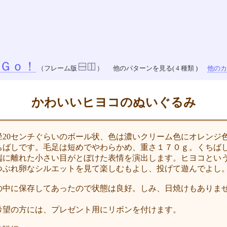
Ｇｏ！
（フレーム版
）
他のパターンを見る( 4 種類 )
他のカラ
かわいいヒヨコのぬいぐるみ
径20センチぐらいのボール状、色は濃いクリーム色にオレンジ
ちばしです。毛足は短めでやわらかめ、重さ１７０ｇ。くちば
端に離れた小さい目がとぼけた表情を演出します。ヒヨコとい
つぶれ卵なシルエットを見て楽しむもよし、投げて遊んでよし
の中に保存してあったので状態は良好。しみ、日焼けもありま
。
希望の方には、プレゼント用にリボンを付けます。