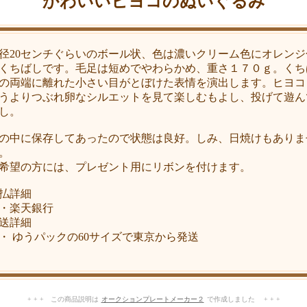
かわいいヒヨコのぬいぐるみ
径20センチぐらいのボール状、色は濃いクリーム色にオレンジ
くちばしです。毛足は短めでやわらかめ、重さ１７０ｇ。くち
の両端に離れた小さい目がとぼけた表情を演出します。ヒヨコ
うよりつぶれ卵なシルエットを見て楽しむもよし、投げて遊ん
し。
の中に保存してあったので状態は良好。しみ、日焼けもありま
。
希望の方には、プレゼント用にリボンを付けます。
払詳細
・楽天銀行
送詳細
 ゆうパックの60サイズで東京から発送
+ + + この商品説明は
オークションプレートメーカー２
で作成しました + + +