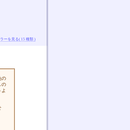
ーを見る( 15 種類 )
色の
しの
うよ
。
せ