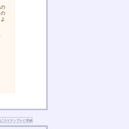
色の
しの
うよ
。
せ