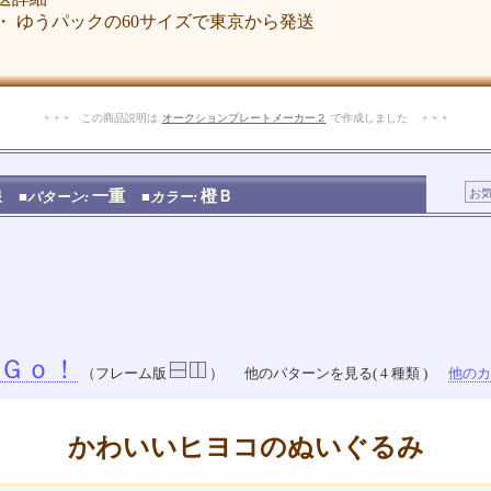
 ゆうパックの60サイズで東京から発送
+ + + この商品説明は
オークションプレートメーカー２
で作成しました + + +
No.103.001.013
線
一重
橙Ｂ
■パターン:
■カラー:
Ｇｏ！
（フレーム版
）
他のパターンを見る( 4 種類 )
他のカラ
かわいいヒヨコのぬいぐるみ