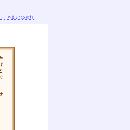
ーを見る( 15 種類 )
色
ば
と
で
せ