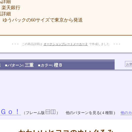
払詳細
楽天銀行
送詳細
 ゆうパックの60サイズで東京から発送
+ + + この商品説明は
オークションプレートメーカー２
で作成しました + + +
No.103.003.013
線
三重
橙Ｂ
■パターン:
■カラー:
Ｇｏ！
（フレーム版
）
他のパターンを見る( 4 種類 )
他のカラ