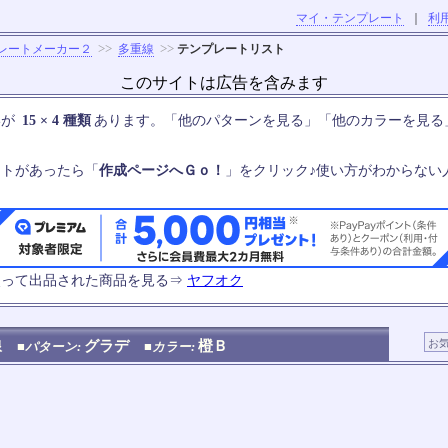
マイ・テンプレート
｜
利
>>
>>
レートメーカー２
多重線
テンプレートリスト
このサイトは広告を含みます
いが
15 × 4 種類
あります。「他のパターンを見る」「他のカラーを見る
ートがあったら「
作成ページへＧｏ！
」をクリック♪使い方がわからない
使って出品された商品を見る⇒
ヤフオク
線
グラデ
橙Ｂ
■パターン:
■カラー: