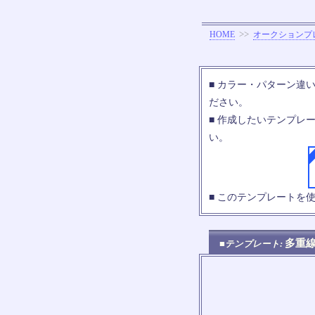
>>
HOME
オークションプ
■ カラー・パターン違
ださい。
■ 作成したいテンプレ
い。
■ このテンプレートを
多重
■テンプレート: