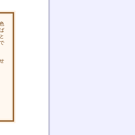
色
ば
と
で
せ