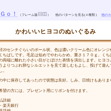
Ｇｏ！
（フレーム版
）
他のパターンを見る( 4 種類 )
他のカラ
かわいいヒヨコのぬいぐるみ
径20センチぐらいのボール状、色は濃いクリーム色にオレンジ
くちばしです。毛足は短めでやわらかめ、重さ１７０ｇ。くち
の両端に離れた小さい目がとぼけた表情を演出します。ヒヨコ
うよりつぶれ卵なシルエットを見て楽しむもよし、投げて遊ん
し。
の中に保存してあったので状態は良好。しみ、日焼けもありま
。
希望の方には、プレゼント用にリボンを付けます。
払詳細
楽天銀行
送詳細