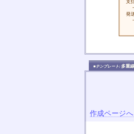
支
・
発
・
多重
■テンプレート:
作成ページへ