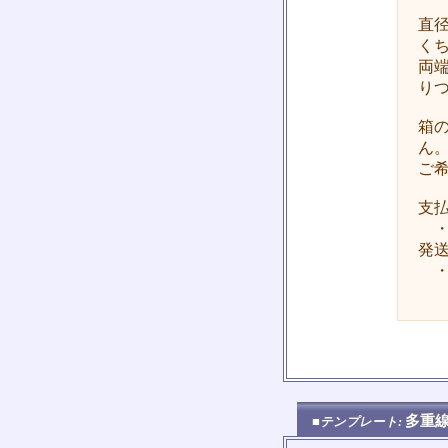
直
く
両
り
箱
ん
ご
支
・
発
・
多重
■テンプレート: