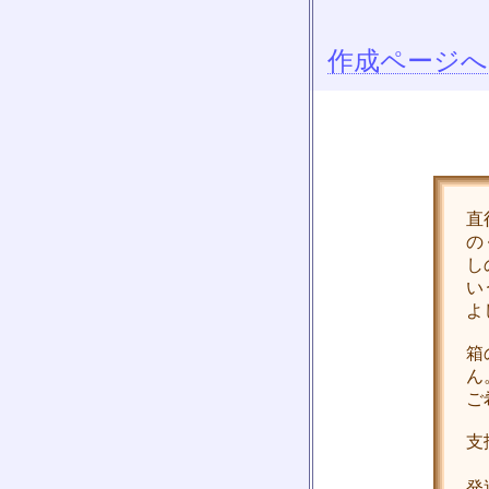
作成ページへ
直
の
し
い
よ
箱
ん
ご
支
・
発