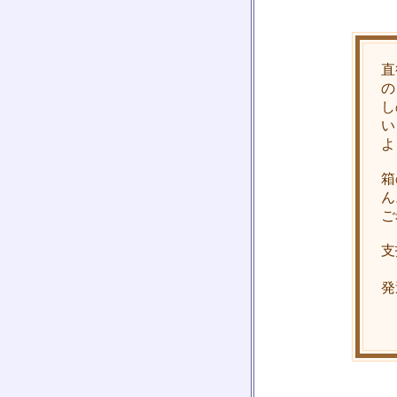
直
の
し
い
よ
箱
ん
ご
支
発
・