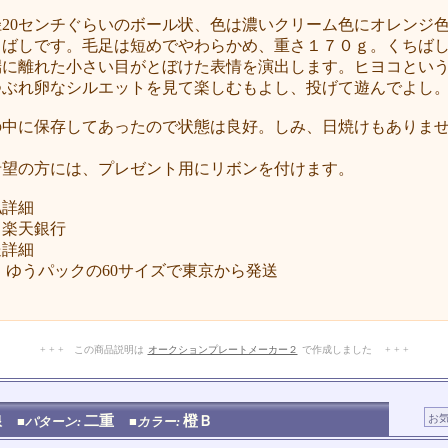
径20センチぐらいのボール状、色は濃いクリーム色にオレンジ
ちばしです。毛足は短めでやわらかめ、重さ１７０ｇ。くちば
端に離れた小さい目がとぼけた表情を演出します。ヒヨコとい
つぶれ卵なシルエットを見て楽しむもよし、投げて遊んでよし
の中に保存してあったので状態は良好。しみ、日焼けもありま
。
希望の方には、プレゼント用にリボンを付けます。
払詳細
楽天銀行
送詳細
 ゆうパックの60サイズで東京から発送
+ + + この商品説明は
オークションプレートメーカー２
で作成しました + + +
No.103.002.013
線
二重
橙Ｂ
■パターン:
■カラー: