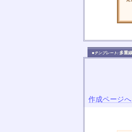
・
多重
■テンプレート:
作成ページへ