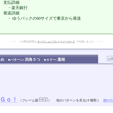
支払詳細
・楽天銀行
発送詳細
・ ゆうパックの60サイズで東京から発送
+ + + この商品説明は
オークションプレートメーカー２
で作成しました + + +
No.105.004.008
とめ
四角５つ
葉桜
■パターン:
■カラー:
Ｇｏ！
（フレーム版
）
他のパターンを見る( 8 種類 )
他のカラ