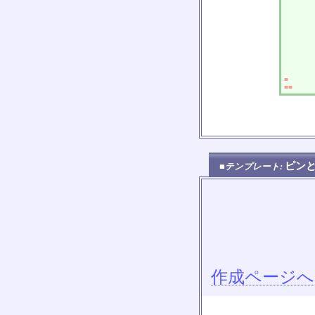
■
■■
ピン
■テンプレート:
作成ページへ