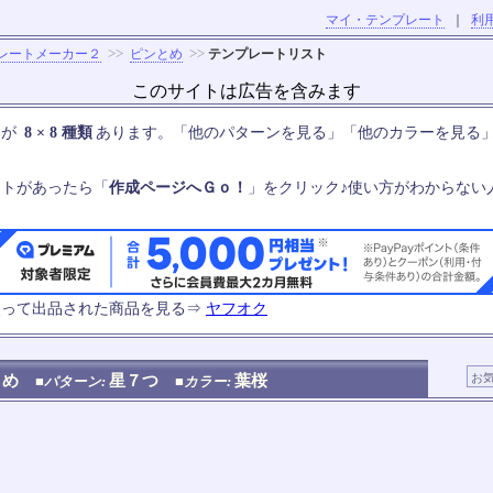
マイ・テンプレート
｜
利
>>
>>
レートメーカー２
ピンとめ
テンプレートリスト
このサイトは広告を含みます
いが
8 × 8 種類
あります。「他のパターンを見る」「他のカラーを見る
ートがあったら「
作成ページへＧｏ！
」をクリック♪使い方がわからない
使って出品された商品を見る⇒
ヤフオク
とめ
星７つ
葉桜
■パターン:
■カラー: