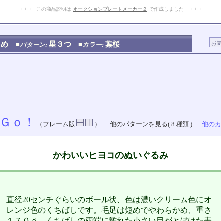
+ + + この商品説明は
オークションプレートメーカー２
で作成しました + + +
No.105.002.008
とめ
星３つ
葉桜
■パターン:
■カラー:
Ｇｏ！
（フレーム版
）
他のパターンを見る( 8 種類 )
他のカラ
かわいいヒヨコのぬいぐるみ
直径20センチぐらいのボール状、色は濃いクリーム色にオ
レンジ色のくちばしです。毛足は短めでやわらかめ、重さ
１７０ｇ。くちばしの両端に離れた小さい目がとぼけた表