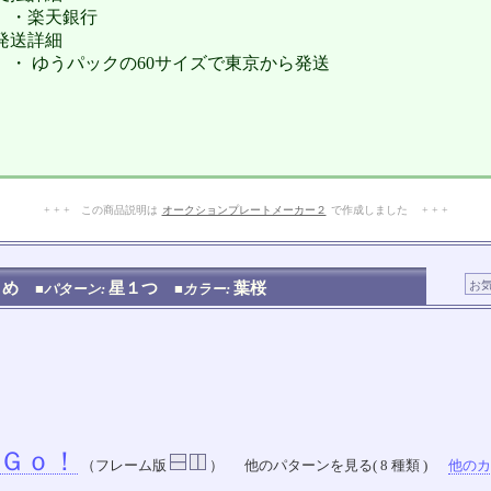
・楽天銀行
発送詳細
・ ゆうパックの60サイズで東京から発送
+ + + この商品説明は
オークションプレートメーカー２
で作成しました + + +
No.105.001.008
とめ
星１つ
葉桜
■パターン:
■カラー:
Ｇｏ！
（フレーム版
）
他のパターンを見る( 8 種類 )
他のカラ