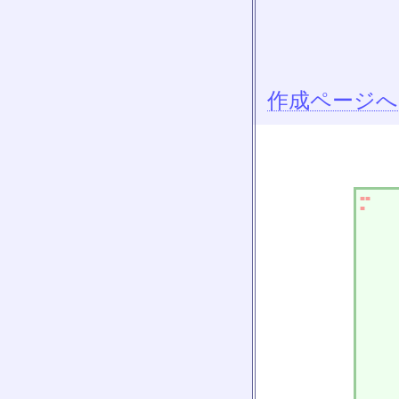
作成ページへ
■■
■