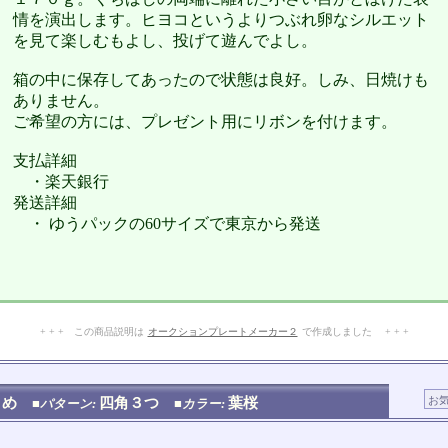
情を演出します。ヒヨコというよりつぶれ卵なシルエット
を見て楽しむもよし、投げて遊んでよし。
箱の中に保存してあったので状態は良好。しみ、日焼けも
ありません。
ご希望の方には、プレゼント用にリボンを付けます。
支払詳細
・楽天銀行
発送詳細
・ ゆうパックの60サイズで東京から発送
+ + + この商品説明は
オークションプレートメーカー２
で作成しました + + +
No.105.003.008
とめ
四角３つ
葉桜
■パターン:
■カラー: