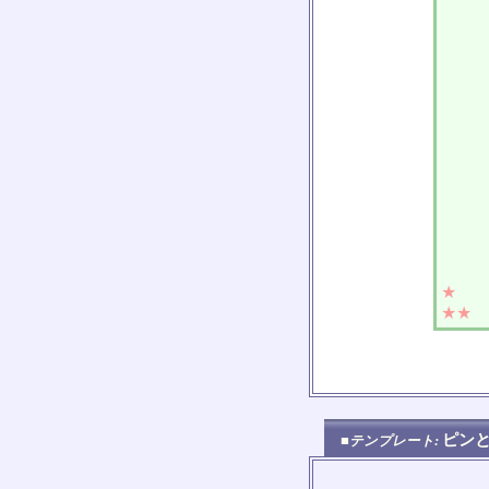
★
★★
ピン
■テンプレート: