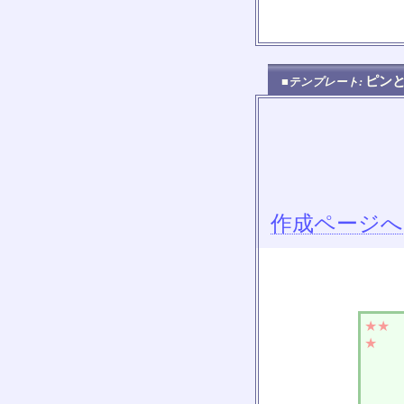
ピン
■テンプレート:
作成ページへ
★★
★