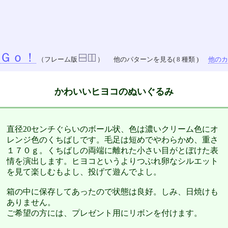
Ｇｏ！
（フレーム版
）
他のパターンを見る( 8 種類 )
他のカラ
かわいいヒヨコのぬいぐるみ
直径20センチぐらいのボール状、色は濃いクリーム色にオ
レンジ色のくちばしです。毛足は短めでやわらかめ、重さ
１７０ｇ。くちばしの両端に離れた小さい目がとぼけた表
情を演出します。ヒヨコというよりつぶれ卵なシルエット
を見て楽しむもよし、投げて遊んでよし。
箱の中に保存してあったので状態は良好。しみ、日焼けも
ありません。
ご希望の方には、プレゼント用にリボンを付けます。