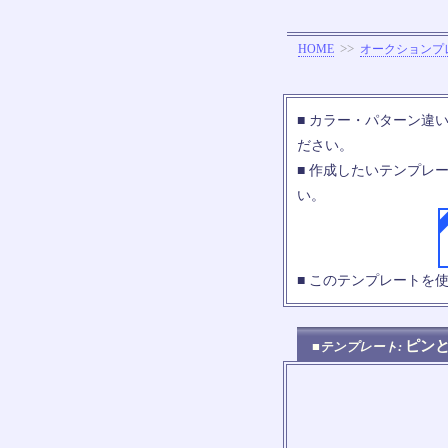
>>
HOME
オークションプ
■ カラー・パターン違
ださい。
■ 作成したいテンプレ
い。
■ このテンプレートを
ピン
■テンプレート: