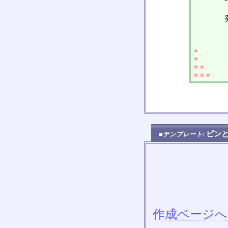
★
★
★★
★★★
ピン
■テンプレート:
作成ページへ