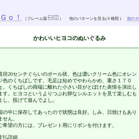
Ｇｏ！
（フレーム版
）
他のパターンを見る( 8 種類 )
他のカラ
かわいいヒヨコのぬいぐるみ
直径20センチぐらいのボール状、色は濃いクリーム色にオレン
ジ色のくちばしです。毛足は短めでやわらかめ、重さ１７０
ｇ。くちばしの両端に離れた小さい目がとぼけた表情を演出し
ます。ヒヨコというよりつぶれ卵なシルエットを見て楽しむも
よし、投げて遊んでよし。
箱の中に保存してあったので状態は良好。しみ、日焼けもあり
ません。
ご希望の方には、プレゼント用にリボンを付けます。
支払詳細