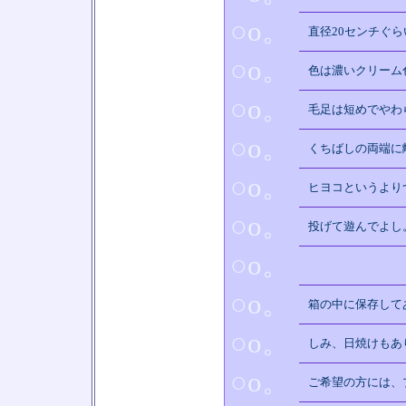
○o。
直径20センチぐ
○o。
色は濃いクリーム
○o。
毛足は短めでやわ
○o。
くちばしの両端に
○o。
ヒヨコというより
○o。
投げて遊んでよし
○o。
○o。
箱の中に保存して
○o。
しみ、日焼けもあ
○o。
ご希望の方には、