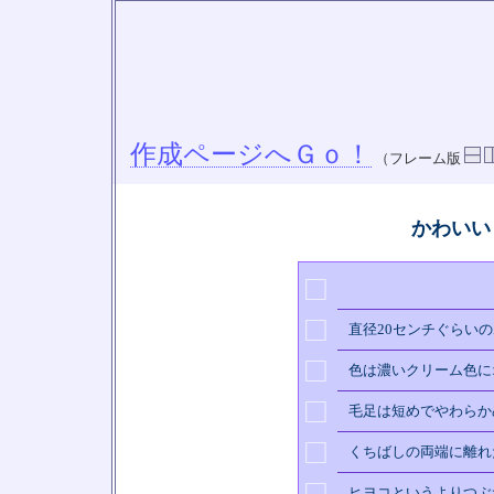
作成ページへＧｏ！
（フレーム版
かわいい
□
□
直径20センチぐらい
□
色は濃いクリーム色に
□
毛足は短めでやわらか
□
くちばしの両端に離れ
□
ヒヨコというよりつぶ