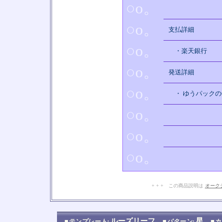
○o。
○o。
支払詳細
○o。
・楽天銀行
○o。
発送詳細
○o。
・ ゆうパックの
○o。
○o。
○o。
+ + + この商品説明は
オーク
ルーズリーフ
星
■テンプレート:
■パターン:
■カ