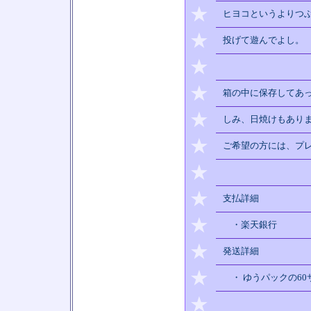
★
ヒヨコというよりつ
★
投げて遊んでよし。
★
★
箱の中に保存してあ
★
しみ、日焼けもあり
★
ご希望の方には、プ
★
★
支払詳細
★
・楽天銀行
★
発送詳細
★
・ ゆうパックの60
★