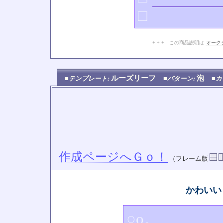
□
+ + + この商品説明は
オーク
ルーズリーフ
泡
■テンプレート:
■パターン:
■カ
作成ページへＧｏ！
（フレーム版
かわいい
○o。