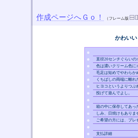
作成ページへＧｏ！
（フレーム版
かわいい
●
●
直径20センチぐらいの
●
色は濃いクリーム色に
●
毛足は短めでやわらか
●
くちばしの両端に離れ
●
ヒヨコというよりつぶ
●
投げて遊んでよし。
●
●
箱の中に保存してあっ
●
しみ、日焼けもありま
●
ご希望の方には、プレ
●
●
支払詳細