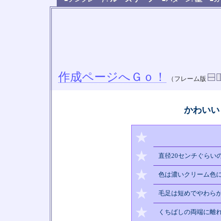
作成ページへＧｏ！
（フレーム版
かわいい
★
★
直径20センチぐらい
★
色は濃いクリーム色
★
毛足は短めでやわら
★
くちばしの両端に離