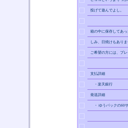
□
投げて遊んでよし。
□
□
箱の中に保存してあっ
□
しみ、日焼けもありま
□
ご希望の方には、プレ
□
□
支払詳細
□
・楽天銀行
□
発送詳細
□
・ ゆうパックの60
□
□