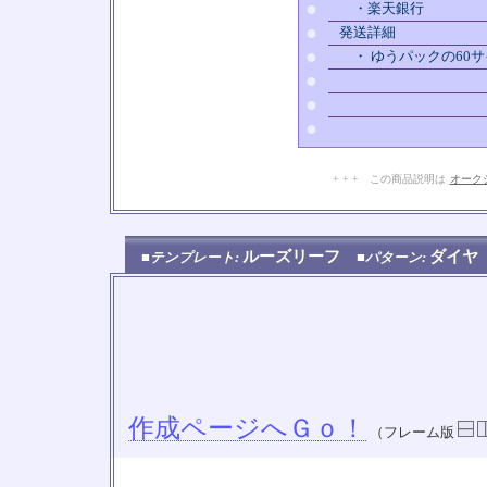
●
・楽天銀行
●
発送詳細
●
・ ゆうパックの60
●
●
●
+ + + この商品説明は
オーク
ルーズリーフ
ダイ
■テンプレート:
■パターン:
作成ページへＧｏ！
（フレーム版