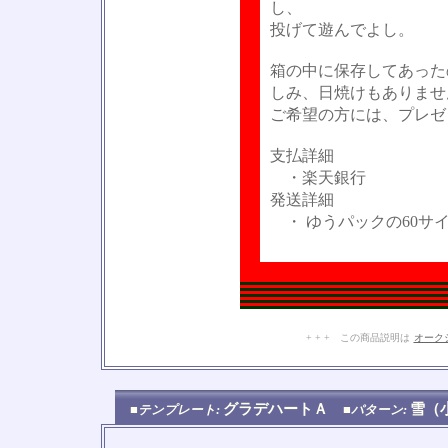
し、
投げて遊んでよし。
箱の中に保存してあった
しみ、日焼けもありませ
ご希望の方には、プレゼ
支払詳細
・楽天銀行
発送詳細
・ ゆうパックの60サ
+ + + この商品説明は
オーク
グラデハートＡ
雪（
■テンプレート:
■パターン: