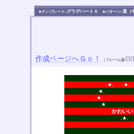
グラデハートＡ
星（
■テンプレート:
■パターン:
作成ページへＧｏ！
（フレーム版
.★. .
.★. .
.★. 
.★
かわいい
.