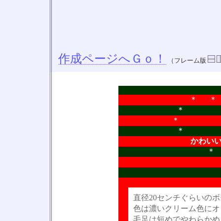
作成ページへＧｏ！
（フレーム版
＊ 
＊ 
＊
＊
かわい
直径20センチぐらいの
色は濃いクリーム色にオ
毛足は短めでやわらかめ