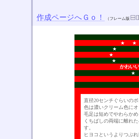
作成ページへＧｏ！
（フレーム版
★ 
★ 
★
★
かわい
直径20センチぐらいの
色は濃いクリーム色にオ
毛足は短めでやわらかめ
くちばしの両端に離れた
す。
ヒヨコというよりつぶれ