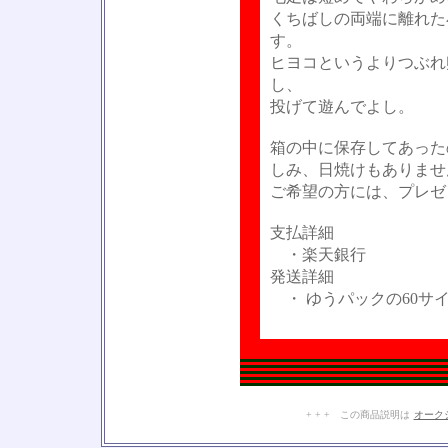
くちばしの両端に離れた
す。
ヒヨコというよりつぶれ
し、
投げて遊んでよし。
箱の中に保存してあった
しみ、日焼けもありませ
ご希望の方には、プレゼ
支払詳細
・楽天銀行
発送詳細
・ ゆうパックの60サ
+ + + この商品説明は
オーク