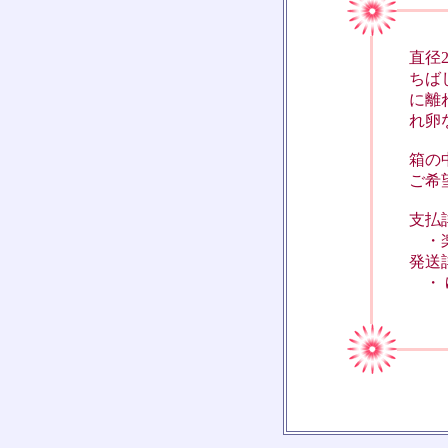
直径
ちば
に離
れ卵
箱の
ご希
支払
・楽
発送
・ 