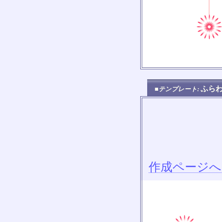
ふら
■テンプレート:
作成ページへ