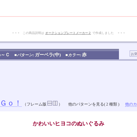
+ + + この商品説明は
オークションプレートメーカー２
で作成しました + + +
No.151.001.004
わ～Ｃ
ガーベラ(中)
赤
■パターン:
■カラー:
Ｇｏ！
（フレーム版
）
他のパターンを見る( 2 種類 )
他のカラ
かわいいヒヨコのぬいぐるみ