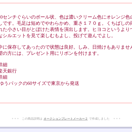
20センチぐらいのボール状、色は濃いクリーム色にオレンジ色
しです。毛足は短めでやわらかめ、重さ１７０ｇ。くちばしの
れた小さい目がとぼけた表情を演出します。ヒヨコというより
なシルエットを見て楽しむもよし、投げて遊んでよし。
中に保存してあったので状態は良好。しみ、日焼けもありませ
望の方には、プレゼント用にリボンを付けます。
詳細
天銀行
詳細
ゆうパックの60サイズで東京から発送
+ + + この商品説明は
オークションプレートメーカー２
で作成しました + + +
No.151.002.004