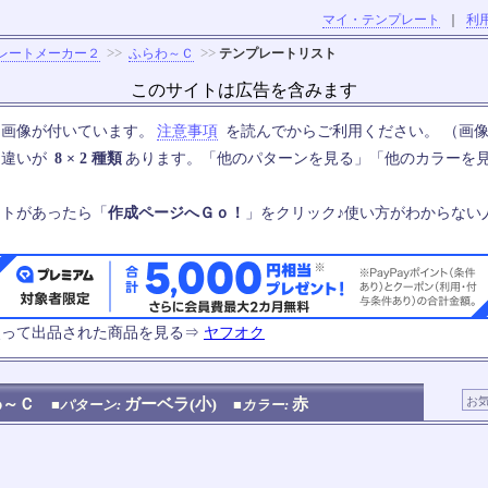
マイ・テンプレート
｜
利
>>
>>
レートメーカー２
ふらわ～Ｃ
テンプレートリスト
このサイトは広告を含みます
は画像が付いています。
注意事項
を読んでからご利用ください。 （画像
ン違いが
8 × 2 種類
あります。「他のパターンを見る」「他のカラーを
ートがあったら「
作成ページへＧｏ！
」をクリック♪使い方がわからない
使って出品された商品を見る⇒
ヤフオク
わ～Ｃ
ガーベラ(小)
赤
■パターン:
■カラー: