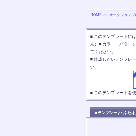
>>
HOME
オークションプ
■ このテンプレートに
ん）■ カラー・パター
てください。
■ 作成したいテンプレ
い。
■ このテンプレートを
ふら
■テンプレート: