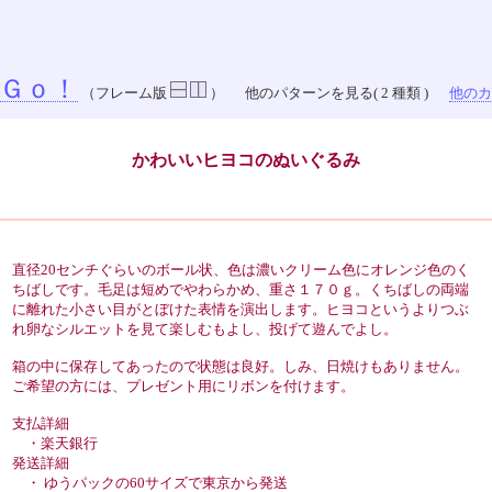
Ｇｏ！
（フレーム版
）
他のパターンを見る( 2 種類 )
他のカラ
かわいいヒヨコのぬいぐるみ
直径20センチぐらいのボール状、色は濃いクリーム色にオレンジ色のく
ちばしです。毛足は短めでやわらかめ、重さ１７０ｇ。くちばしの両端
に離れた小さい目がとぼけた表情を演出します。ヒヨコというよりつぶ
れ卵なシルエットを見て楽しむもよし、投げて遊んでよし。
箱の中に保存してあったので状態は良好。しみ、日焼けもありません。
ご希望の方には、プレゼント用にリボンを付けます。
支払詳細
・楽天銀行
発送詳細
・ ゆうパックの60サイズで東京から発送