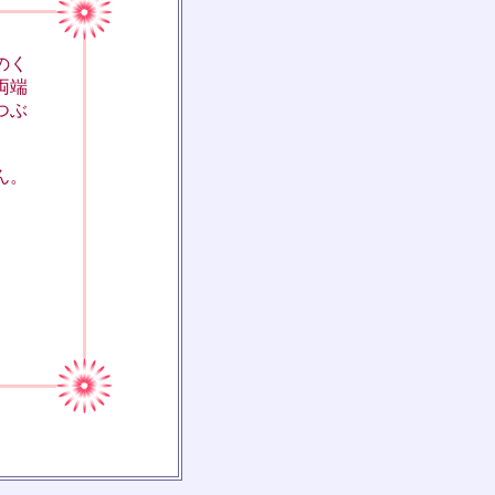
のく
両端
つぶ
ん。