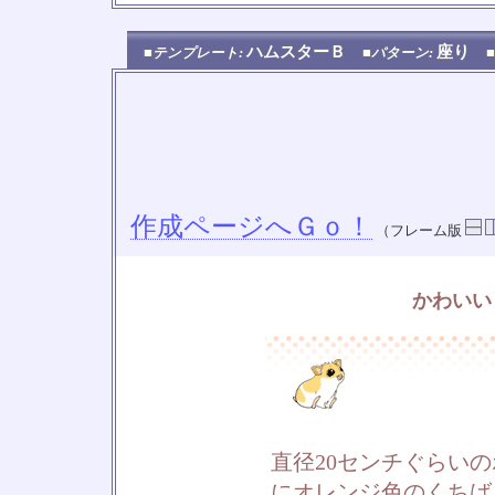
ハムスターＢ
座り
■テンプレート:
■パターン:
作成ページへＧｏ！
（フレーム版
かわいい
直径20センチぐらい
にオレンジ色のくちば