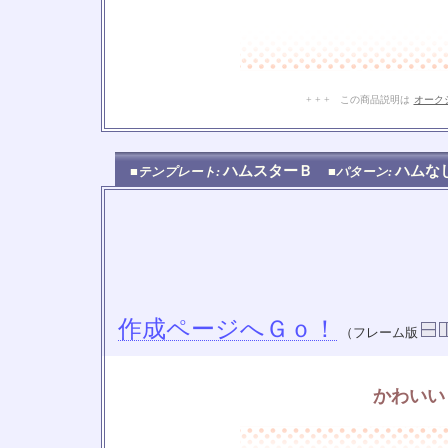
+ + + この商品説明は
オーク
ハムスターＢ
ハム
■テンプレート:
■パターン:
作成ページへＧｏ！
（フレーム版
かわいい