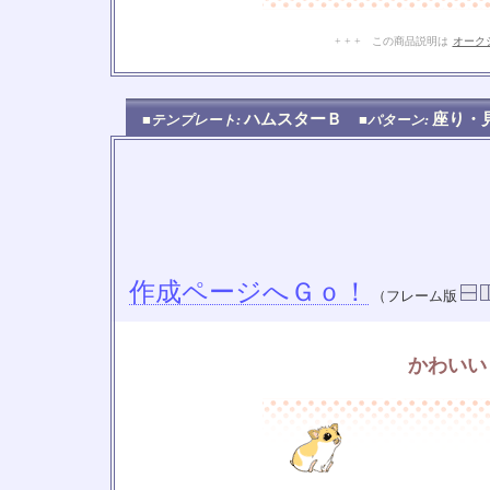
+ + + この商品説明は
オーク
ハムスターＢ
座り・
■テンプレート:
■パターン:
作成ページへＧｏ！
（フレーム版
かわいい