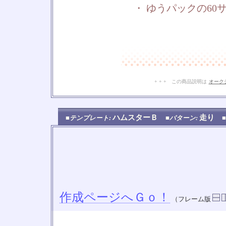
・ ゆうパックの60
+ + + この商品説明は
オーク
ハムスターＢ
走り
■テンプレート:
■パターン:
作成ページへＧｏ！
（フレーム版