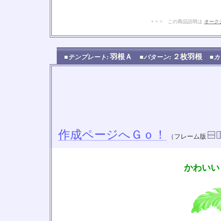
+ + + この商品説明は
オーク
羽根Ａ
２枚羽根
■テンプレート:
■パターン:
■カ
作成ページへＧｏ！
（フレーム版
かわいい