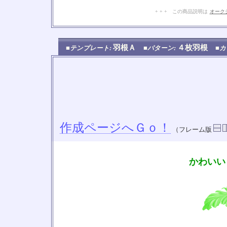
+ + + この商品説明は
オーク
羽根Ａ
４枚羽根
■テンプレート:
■パターン:
■カ
作成ページへＧｏ！
（フレーム版
かわいい