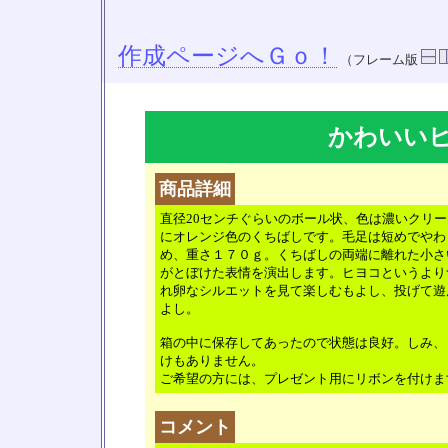
作成ページへＧｏ！
（フレーム版
かわいい
商品詳細
直径20センチぐらいのボール状、色は濃いクリー
にオレンジ色のくちばしです。毛足は短めでやわ
め、重さ１７０ｇ。くちばしの両端に離れた小さ
がとぼけた表情を演出します。ヒヨコというより
れ卵なシルエットを見て楽しむもよし、投げて遊
よし。
箱の中に保存してあったので状態は良好。しみ、
けもありません。
ご希望の方には、プレゼント用にリボンを付けま
コメント