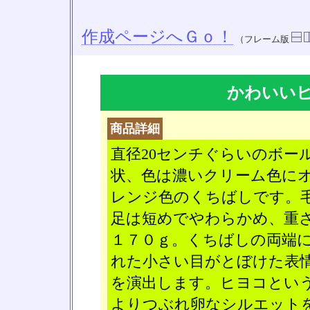
作成ページへＧｏ！
（フレーム版
かわいい
商品詳細
直径20センチぐらいのボー
状、色は濃いクリーム色に
レンジ色のくちばしです。
足は短めでやわらかめ、重
１７０ｇ。くちばしの両端
れた小さい目がとぼけた表
を演出します。ヒヨコとい
よりつぶれ卵なシルエット