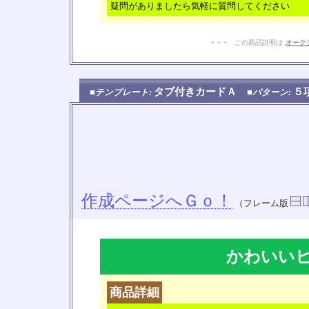
疑問がありましたら気軽に質問してください
+ + + この商品説明は
オーク
タブ付きカードＡ
５
■テンプレート:
■パターン:
作成ページへＧｏ！
（フレーム版
かわいい
商品詳細