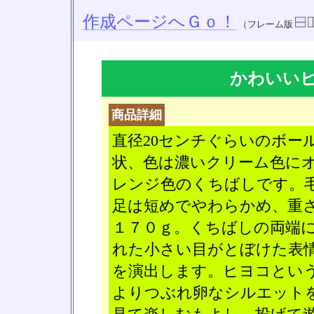
作成ページへＧｏ！
（フレーム版
かわいい
商品詳細
直径20センチぐらいのボー
状、色は濃いクリーム色に
レンジ色のくちばしです。
足は短めでやわらかめ、重
１７０ｇ。くちばしの両端
れた小さい目がとぼけた表
を演出します。ヒヨコとい
よりつぶれ卵なシルエット