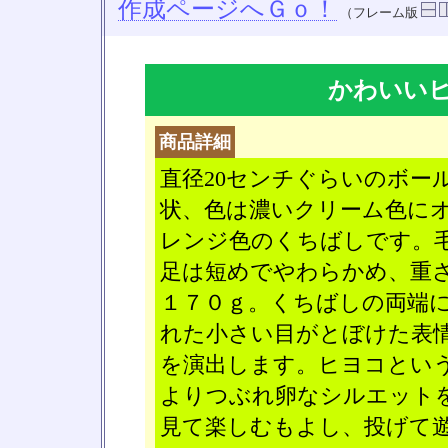
作成ページへＧｏ！
（フレーム版
かわいい
商品詳細
直径20センチぐらいのボー
状、色は濃いクリーム色に
レンジ色のくちばしです。
足は短めでやわらかめ、重
１７０ｇ。くちばしの両端
れた小さい目がとぼけた表
を演出します。ヒヨコとい
よりつぶれ卵なシルエット
見て楽しむもよし、投げて