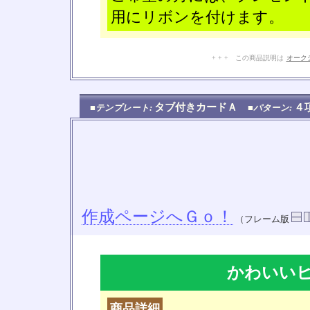
用にリボンを付けます。
+ + + この商品説明は
オーク
タブ付きカードＡ
４
■テンプレート:
■パターン:
作成ページへＧｏ！
（フレーム版
かわいい
商品詳細