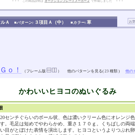
+ + + この商品説明は
オークションプレートメーカー２
で作成しました + + +
No.202.002.006
マルＡ
３項目Ａ（中）
草
■パターン:
■カラー:
Ｇｏ！
（フレーム版
）
他のパターンを見る( 23 種類 )
他のカ
かわいいヒヨコのぬいぐるみ
細
20センチぐらいのボール状、色は濃いクリーム色にオレンジ
す。毛足は短めでやわらかめ、重さ１７０ｇ。くちばしの両端
い目がとぼけた表情を演出します。ヒヨコというよりつぶれ卵