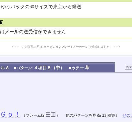
ゆうパックの60サイズで東京から発送
項
はメールの送受信ができません
+ + + この商品説明は
オークションプレートメーカー２
で作成しました + + +
No.202.001.006
マルＡ
４項目Ｂ（中）
草
■パターン:
■カラー:
Ｇｏ！
（フレーム版
）
他のパターンを見る( 23 種類 )
他のカ