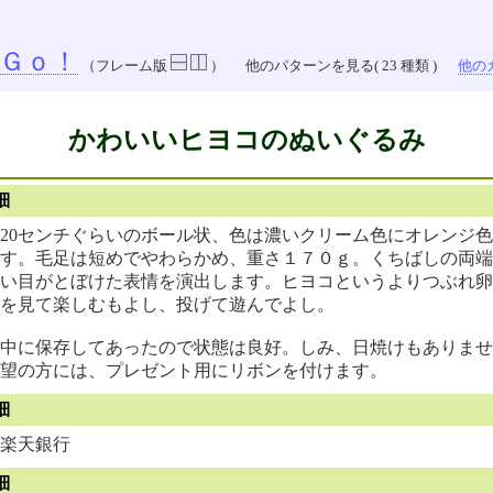
Ｇｏ！
（フレーム版
）
他のパターンを見る( 23 種類 )
他のカ
かわいいヒヨコのぬいぐるみ
細
20センチぐらいのボール状、色は濃いクリーム色にオレンジ
す。毛足は短めでやわらかめ、重さ１７０ｇ。くちばしの両端
い目がとぼけた表情を演出します。ヒヨコというよりつぶれ卵
を見て楽しむもよし、投げて遊んでよし。
中に保存してあったので状態は良好。しみ、日焼けもありませ
望の方には、プレゼント用にリボンを付けます。
細
楽天銀行
細