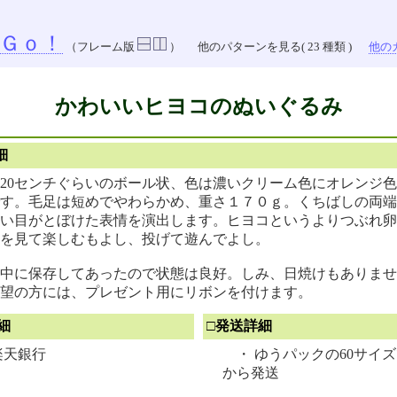
Ｇｏ！
（フレーム版
）
他のパターンを見る( 23 種類 )
他のカ
かわいいヒヨコのぬいぐるみ
細
20センチぐらいのボール状、色は濃いクリーム色にオレンジ
す。毛足は短めでやわらかめ、重さ１７０ｇ。くちばしの両端
い目がとぼけた表情を演出します。ヒヨコというよりつぶれ卵
を見て楽しむもよし、投げて遊んでよし。
中に保存してあったので状態は良好。しみ、日焼けもありませ
望の方には、プレゼント用にリボンを付けます。
細
□発送詳細
天銀行
・ ゆうパックの60サイ
から発送