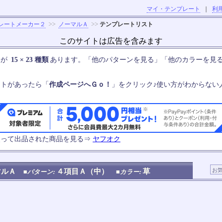
マイ・テンプレート
｜
利
>>
>>
レートメーカー２
ノーマルＡ
テンプレートリスト
このサイトは広告を含みます
いが
15 × 23 種類
あります。「他のパターンを見る」「他のカラーを見
ートがあったら「
作成ページへＧｏ！
」をクリック♪使い方がわからない
使って出品された商品を見る⇒
ヤフオク
マルＡ
４項目Ａ（中）
草
■パターン:
■カラー: