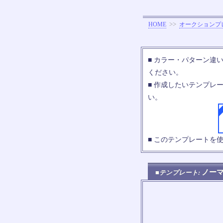
>>
HOME
オークションプ
■ カラー・パターン違
ください。
■ 作成したいテンプレ
い。
■ このテンプレートを
ノー
■テンプレート: