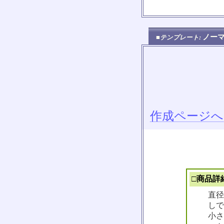
ノー
■テンプレート:
作成ページへ
□商品詳
直径
しで
小さ