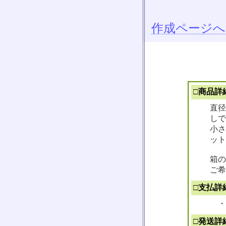
作成ページへ
□商品詳
直径
しで
小さ
ット
箱の
ご希
□支払詳
・
□発送詳