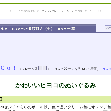
+ + + この商品説明は
オークションプレートメーカー２
で作成しました + + +
No.202.004.006
マルＡ
５項目Ａ（中）
草
■パターン:
■カラー:
Ｇｏ！
（フレーム版
）
他のパターンを見る( 23 種類 )
他のカ
かわいいヒヨコのぬいぐるみ
細
20センチぐらいのボール状、色は濃いクリーム色にオレンジ