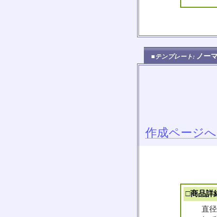
ノー
■テンプレート:
作成ページへ
□商品詳
直径