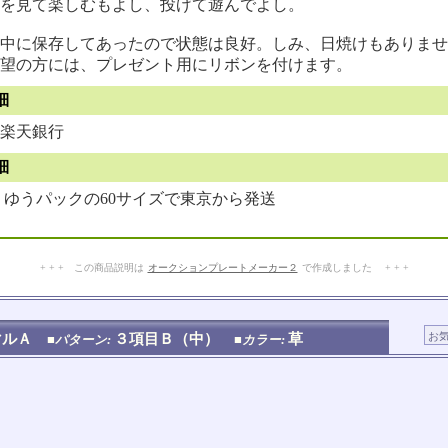
を見て楽しむもよし、投げて遊んでよし。
中に保存してあったので状態は良好。しみ、日焼けもありませ
望の方には、プレゼント用にリボンを付けます。
細
楽天銀行
細
ゆうパックの60サイズで東京から発送
+ + + この商品説明は
オークションプレートメーカー２
で作成しました + + +
No.202.003.006
マルＡ
３項目Ｂ（中）
草
■パターン:
■カラー: