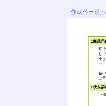
作成ページへ
□商品詳
直径
しで
小さ
ット
箱の
ご希
□支払詳
・楽