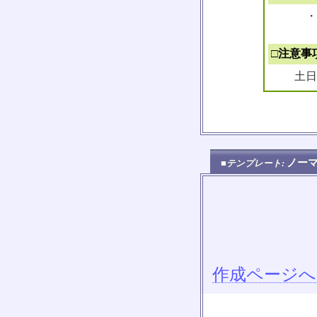
・ 
□注意事
土日
ノー
■テンプレート:
作成ページへ