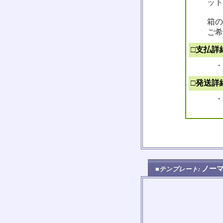
ット
箱の
ご希
□支払詳
・
□発送詳
・ 
ノー
■テンプレート: