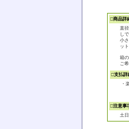
□商品詳
直径
しで
小さ
ット
箱の
ご希
□支払詳
・楽
□注意事
土日