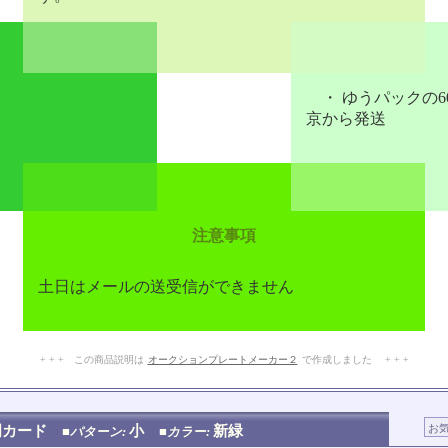
・ ゆうパックの6
京から発送
注意事項
土日はメールの送受信ができません
+ + + この商品説明は
オークションプレートメーカー２
で作成しました + + +
No.203.001.008
明カード
小
新緑
■パターン:
■カラー: