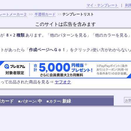
マイ・テンプレート
｜
利
>>
>>
レートメーカー２
半透明カード
テンプレートリスト
このサイトは広告を含みます
いが
8 × 2 種類
あります。「他のパターンを見る」「他のカラーを見る
ートがあったら「
作成ページへＧｏ！
」をクリック♪使い方がわからない
使って出品された商品を見る⇒
ヤフオク
明カード
中
新緑
■パターン:
■カラー: