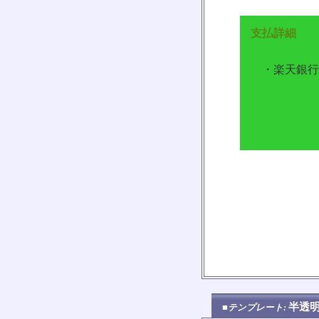
支払詳細
・楽天銀行
半透
■テンプレート: