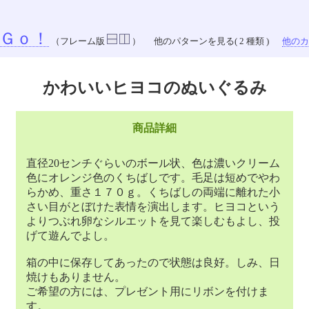
Ｇｏ！
（フレーム版
）
他のパターンを見る( 2 種類 )
他のカラ
かわいいヒヨコのぬいぐるみ
商品詳細
直径20センチぐらいのボール状、色は濃いクリーム
色にオレンジ色のくちばしです。毛足は短めでやわ
らかめ、重さ１７０ｇ。くちばしの両端に離れた小
さい目がとぼけた表情を演出します。ヒヨコという
よりつぶれ卵なシルエットを見て楽しむもよし、投
げて遊んでよし。
箱の中に保存してあったので状態は良好。しみ、日
焼けもありません。
ご希望の方には、プレゼント用にリボンを付けま
す。