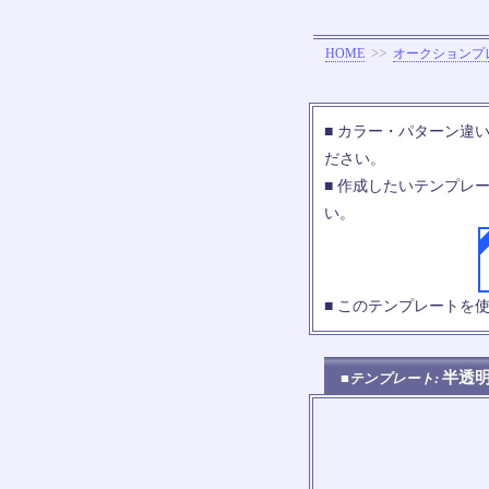
>>
HOME
オークションプ
■ カラー・パターン違
ださい。
■ 作成したいテンプレ
い。
■ このテンプレートを
半透
■テンプレート: