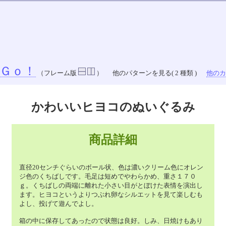
Ｇｏ！
（フレーム版
）
他のパターンを見る( 2 種類 )
他のカラ
かわいいヒヨコのぬいぐるみ
商品詳細
直径20センチぐらいのボール状、色は濃いクリーム色にオレン
ジ色のくちばしです。毛足は短めでやわらかめ、重さ１７０
ｇ。くちばしの両端に離れた小さい目がとぼけた表情を演出し
ます。ヒヨコというよりつぶれ卵なシルエットを見て楽しむも
よし、投げて遊んでよし。
箱の中に保存してあったので状態は良好。しみ、日焼けもあり