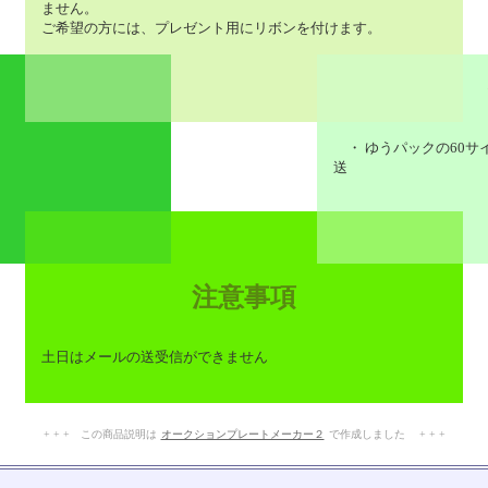
ません。
ご希望の方には、プレゼント用にリボンを付けます。
・ ゆうパックの60サ
送
注意事項
土日はメールの送受信ができません
+ + + この商品説明は
オークションプレートメーカー２
で作成しました + + +
No.203.002.008