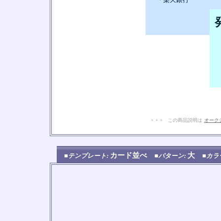
・
+ + + この商品説明は
オーク
カード並べ
大
■テンプレート:
■パターン:
■カラ