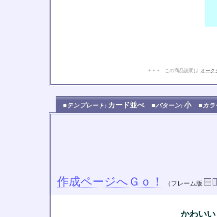
+ + + この商品説明は
オーク
カード並べ
小
■テンプレート:
■パターン:
■カラ
作成ページへＧｏ！
（フレーム版
かわいい