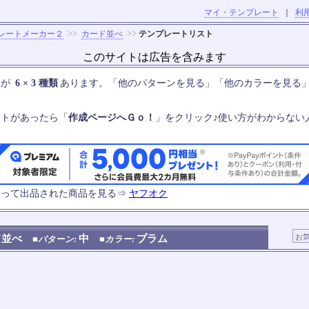
マイ・テンプレート
｜
利
>>
>>
レートメーカー２
カード並べ
テンプレートリスト
このサイトは広告を含みます
いが
6 × 3 種類
あります。「他のパターンを見る」「他のカラーを見る
ートがあったら「
作成ページへＧｏ！
」をクリック♪使い方がわからない
使って出品された商品を見る⇒
ヤフオク
ド並べ
中
プラム
■パターン:
■カラー: