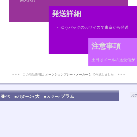
発送詳細
・ ゆうパックの60サイズで東京から発送
注意事項
土日はメールの送受信が
+ + + この商品説明は
オークションプレートメーカー２
で作成しました + + +
No.210.001.004
ド並べ
大
プラム
■パターン:
■カラー: