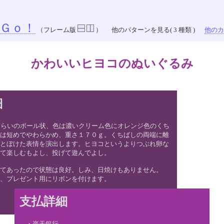
Ｇｏ！
（フレーム版
）
他のパターンを見る( 3 種類 )
他のカラ
かわいいヒヨコのぬいぐるみ
細
ぐらいのボール状、色は濃いクリーム色にオレンジ色のくち
は短めでやわらかめ、重さ１７０ｇ。くちばしの両端に離
とぼけた表情を演出します。ヒヨコというよりつぶれ卵な
て楽しむもよし、投げて遊んでよし。
てあったので状態は良好。しみ、日焼けもありません。
、プレゼント用にリボンを付けます。
支払詳細
・楽天銀行