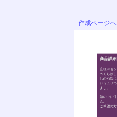
作成ページへ
商品詳細
直径20セ
のくちばし
しの両端に
いうよりつ
よし。
箱の中に保
ん。
ご希望の方