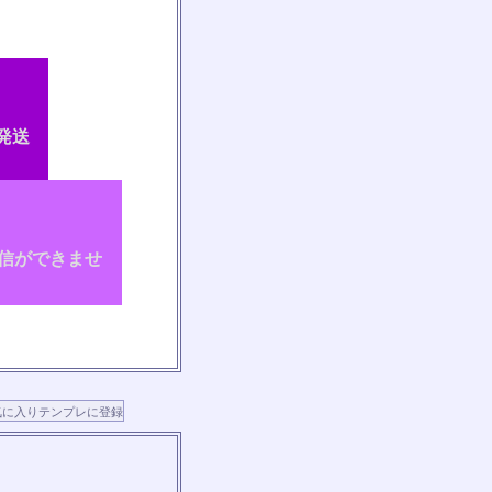
発送
信ができませ