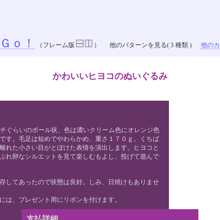
Ｇｏ！
（フレーム版
）
他のパターンを見る( 3 種類 )
他のカラ
かわいいヒヨコのぬいぐるみ
ンチぐらいのボール状、色は濃いクリーム色にオレンジ色
です。毛足は短めでやわらかめ、重さ１７０ｇ。くちば
離れた小さい目がとぼけた表情を演出します。ヒヨコと
ぶれ卵なシルエットを見て楽しむもよし、投げて遊んで
存してあったので状態は良好。しみ、日焼けもありませ
には、プレゼント用にリボンを付けます。
支払詳細