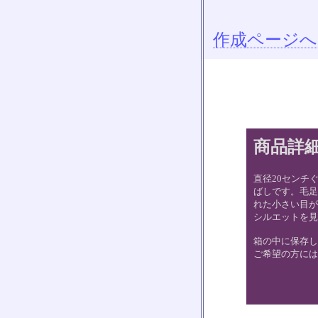
作成ページへ
商品詳
直径20センチ
ばしです。毛足
れた小さい目が
シルエットを見
箱の中に保存し
ご希望の方には