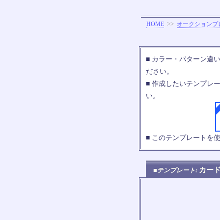
>>
HOME
オークションプ
■ カラー・パターン違
ださい。
■ 作成したいテンプレ
い。
■ このテンプレートを
カー
■テンプレート: