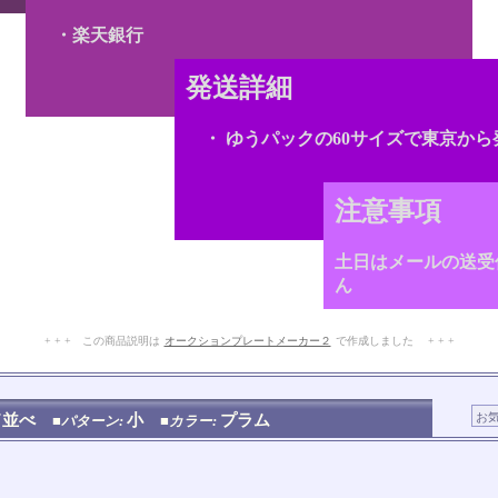
・楽天銀行
発送詳細
・ ゆうパックの60サイズで東京から
注意事項
土日はメールの送受
ん
+ + + この商品説明は
オークションプレートメーカー２
で作成しました + + +
No.210.002.004
ド並べ
小
プラム
■パターン:
■カラー: