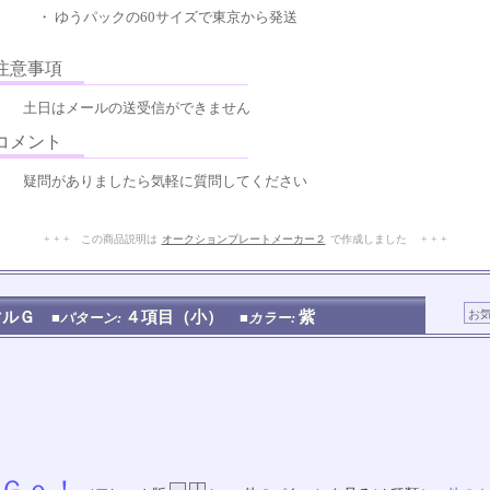
・ ゆうパックの60サイズで東京から発送
意事項
土日はメールの送受信ができません
メント
疑問がありましたら気軽に質問してください
+ + + この商品説明は
オークションプレートメーカー２
で作成しました + + +
No.217.001.005
マルＧ
４項目（小）
紫
■パターン:
■カラー: