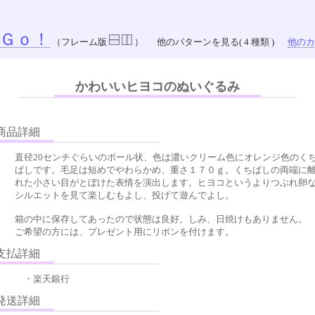
Ｇｏ！
（フレーム版
）
他のパターンを見る( 4 種類 )
他のカラ
かわいいヒヨコのぬいぐるみ
品詳細
直径20センチぐらいのボール状、色は濃いクリーム色にオレンジ色のく
ばしです。毛足は短めでやわらかめ、重さ１７０ｇ。くちばしの両端に
れた小さい目がとぼけた表情を演出します。ヒヨコというよりつぶれ卵
シルエットを見て楽しむもよし、投げて遊んでよし。
箱の中に保存してあったので状態は良好。しみ、日焼けもありません。
ご希望の方には、プレゼント用にリボンを付けます。
払詳細
・楽天銀行
送詳細