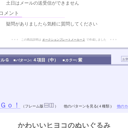
土日はメールの送受信ができません
メント
疑問がありましたら気軽に質問してください
+ + + この商品説明は
オークションプレートメーカー２
で作成しました + + +
No.217.003.005
マルＧ
４項目（中）
紫
■パターン:
■カラー:
Ｇｏ！
（フレーム版
）
他のパターンを見る( 4 種類 )
他のカラ
かわいいヒヨコのぬいぐるみ