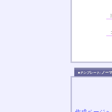
注
コ
ノー
■テンプレート: