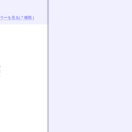
ーを見る( 7 種類 )
ち
離
な