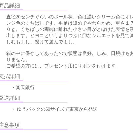
品詳細
直径20センチぐらいのボール状、色は濃いクリーム色にオ
ンジ色のくちばしです。毛足は短めでやわらかめ、重さ１
０ｇ。くちばしの両端に離れた小さい目がとぼけた表情を
出します。ヒヨコというよりつぶれ卵なシルエットを見て
しむもよし、投げて遊んでよし。
箱の中に保存してあったので状態は良好。しみ、日焼けも
りません。
ご希望の方には、プレゼント用にリボンを付けます。
払詳細
・楽天銀行
送詳細
・ ゆうパックの60サイズで東京から発送
意事項