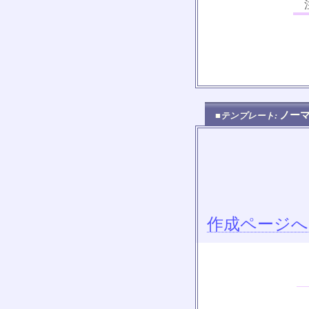
注
ノー
■テンプレート:
作成ページへ