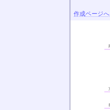
作成ページへ
商
支
発