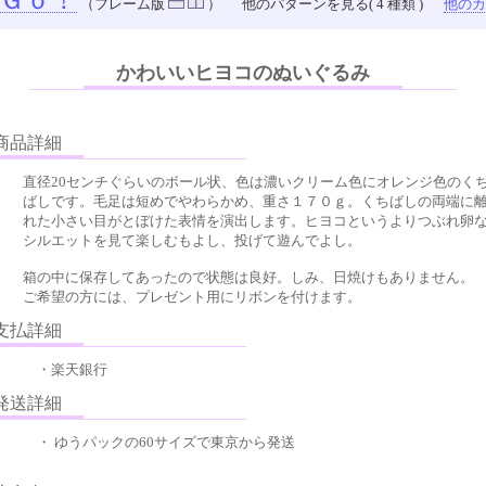
Ｇｏ！
（フレーム版
）
他のパターンを見る( 4 種類 )
他のカラ
かわいいヒヨコのぬいぐるみ
品詳細
直径20センチぐらいのボール状、色は濃いクリーム色にオレンジ色のく
ばしです。毛足は短めでやわらかめ、重さ１７０ｇ。くちばしの両端に
れた小さい目がとぼけた表情を演出します。ヒヨコというよりつぶれ卵
シルエットを見て楽しむもよし、投げて遊んでよし。
箱の中に保存してあったので状態は良好。しみ、日焼けもありません。
ご希望の方には、プレゼント用にリボンを付けます。
払詳細
・楽天銀行
送詳細
・ ゆうパックの60サイズで東京から発送