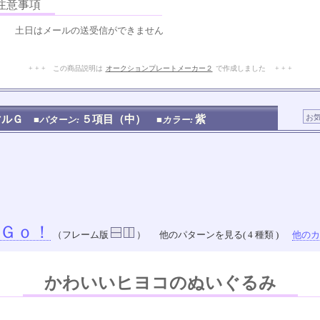
意事項
土日はメールの送受信ができません
+ + + この商品説明は
オークションプレートメーカー２
で作成しました + + +
No.217.002.005
マルＧ
５項目（中）
紫
■パターン:
■カラー:
Ｇｏ！
（フレーム版
）
他のパターンを見る( 4 種類 )
他のカラ
かわいいヒヨコのぬいぐるみ