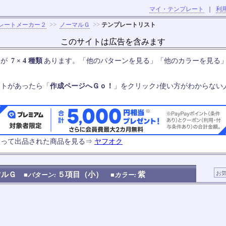
マイ・テンプレート
｜
利
>>
>>
レートメーカー２
ノーマルＧ
テンプレートリスト
このサイトは広告を含みます
いが
7 × 4 種類
あります。「他のパターンを見る」「他のカラーを見る
ートがあったら「
作成ページへＧｏ！
」をクリック♪使い方がわからない
使って出品された商品を見る⇒
ヤフオク
マルＧ
５項目（小）
紫
■パターン:
■カラー: