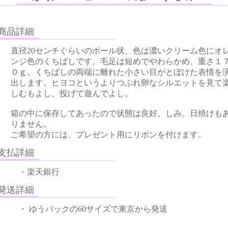
品詳細
直径20センチぐらいのボール状、色は濃いクリーム色にオ
ンジ色のくちばしです。毛足は短めでやわらかめ、重さ１
０ｇ。くちばしの両端に離れた小さい目がとぼけた表情を
出します。ヒヨコというよりつぶれ卵なシルエットを見て
しむもよし、投げて遊んでよし。
箱の中に保存してあったので状態は良好。しみ、日焼けも
りません。
ご希望の方には、プレゼント用にリボンを付けます。
払詳細
・楽天銀行
送詳細
・ ゆうパックの60サイズで東京から発送