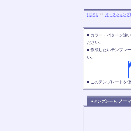
>>
HOME
オークションプ
■ カラー・パターン違
ださい。
■ 作成したいテンプレ
い。
■ このテンプレートを
ノー
■テンプレート: