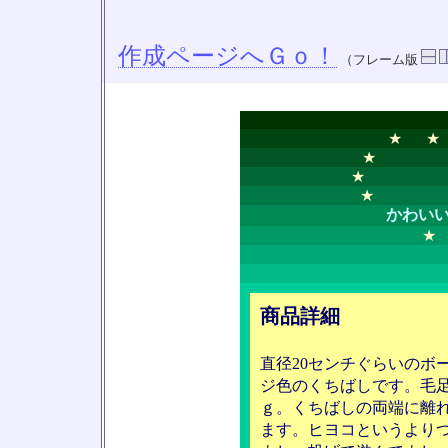
作成ページへＧｏ！
（フレーム版
★ 
★ 
★
★
かわい
商品詳細
直径20センチぐらいのボ
ジ色のくちばしです。毛
ｇ。くちばしの両端に離
ます。ヒヨコというより