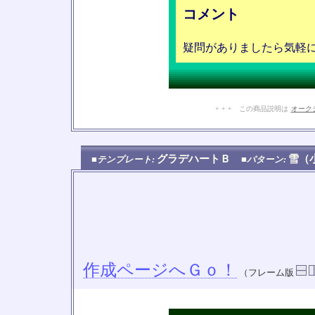
コメント
疑問がありましたら気軽
+ + + この商品説明は
オーク
グラデハートＢ
雪（
■テンプレート:
■パターン:
作成ページへＧｏ！
（フレーム版