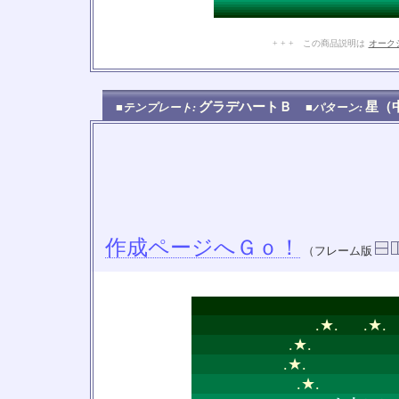
+ + + この商品説明は
オーク
グラデハートＢ
星（
■テンプレート:
■パターン:
作成ページへＧｏ！
（フレーム版
.★. .
.★. .
.★. 
.★