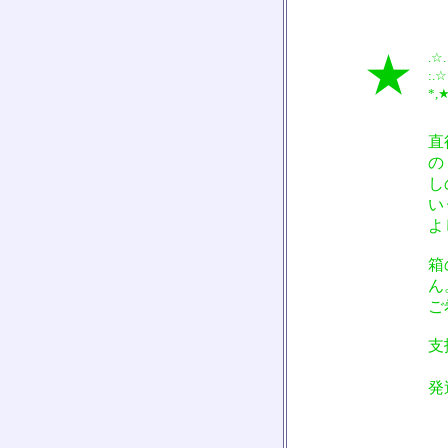
★
.☆.
:.☆
*,★
直
の
し
い
よ
箱
ん
ご
支
・
発
・