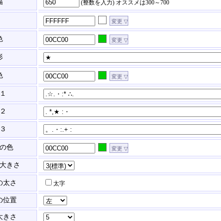
幅
(整数を入力)
オススメは300～700
色
形
色
１
２
３
の色
大きさ
の太さ
太字
の位置
大きさ