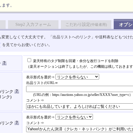
します。
Step2 入力フォーム
こだわり設定
オプシ
(中級者用)
も変更しなくて大丈夫です。 「出品リストへのリンク」や送料表などもつけ
プ
を見てからお使いください。
楽天特有のタグ制限を回避・余分な改行コードを削除
ン
（楽天オークションは終了しましたが、この機能は残しておきます
表示形式を選択⇒
出品リストのURL⇒
のリンク
(URLの例：https://auctions.yahoo.co.jp/seller/XXXX?user_type=c）
リンク)
コメント⇒
表示形式を選択⇒
済のリンク
コメント⇒