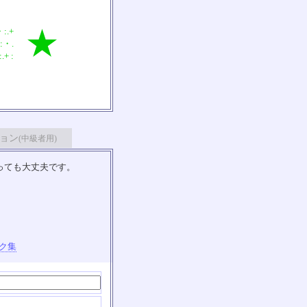
・:.+
★
 :・.
.+ :
ョン
(中級者用)
っても大丈夫です。
ク集