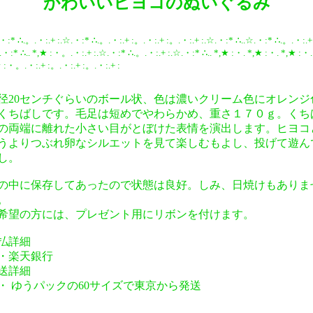
かわいいヒヨコのぬいぐるみ
・:* ∴.。.・:.+ :.☆.・:* ∴.。.・:.+ :。.・:.+ :。.・:.+ :.☆.・:* ∴..☆.・:* ∴.。.・:.+
.・:* ∴.. *,★ :・。.・:.+ :.☆.・:* ∴.。.・:.+ :.☆.・:* ∴.. *,★ :・. *,★ :・. *,★ :・.
 :・。.・:.+ :。.・:.+ :。.・:.+ :
径20センチぐらいのボール状、色は濃いクリーム色にオレンジ
くちばしです。毛足は短めでやわらかめ、重さ１７０ｇ。くち
の両端に離れた小さい目がとぼけた表情を演出します。ヒヨコ
うよりつぶれ卵なシルエットを見て楽しむもよし、投げて遊ん
し。
の中に保存してあったので状態は良好。しみ、日焼けもありま
。
希望の方には、プレゼント用にリボンを付けます。
払詳細
楽天銀行
送詳細
 ゆうパックの60サイズで東京から発送