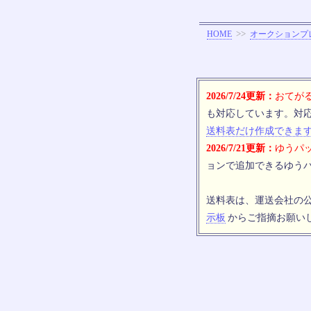
>>
HOME
オークションプ
2026/7/24更新：
おてがる
も対応しています。対
送料表だけ作成できま
2026/7/21更新：
ゆうパッ
ョンで追加できるゆうパ
送料表は、運送会社の
示板
からご指摘お願い