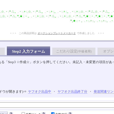
.☆.・:* ∴.。.・:.+ :.☆.・:* ∴.。.・:.+ :。.・:.+ :。.・:.+ :.☆.・:* ∴..☆.・:* ∴.。.
:.☆.・:* ∴.. *,★ :・。.・:.+ :.☆.・:* ∴.。.・:.+ :.☆.・:* ∴.. *,★ :・. *,★ :・. *,★
*,★ :・。.・:.+ :。.・:.+ :。.・:
+ + + この商品説明は
オークションプレートメーカー２
で作成しました + + +
No.106.001.007
Step2 入力フォーム
こだわり設定
オプシ
(中級者用)
る「Step3 ☆作成☆」ボタンを押してください。未記入・未変更の項目があ
ドウが開きます)⇒
ヤフオク出品中
・
ヤフオク出品終了分
・
発送関連リン