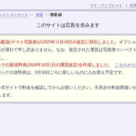
マイ・テンプレート
｜
利
>>
>>
レートメーカー２
彗星
彗星/緑
このサイトは広告を含みます
配送(ヤマト宅急便)の2025年11月10日の改定に対応しました。
オプショ
応が遅れて申し訳ありません。なお、改定された運賃は宅急便コンパク
す。
クの新送料表(2026年10月1日の運賃改定)を作成しました。
こちらから
ックの送料表は、9月30日ごろに新しいものに入れ替え予定です。
公式サイトで料金を確認してからお使いください。不具合や料金間違い
します。