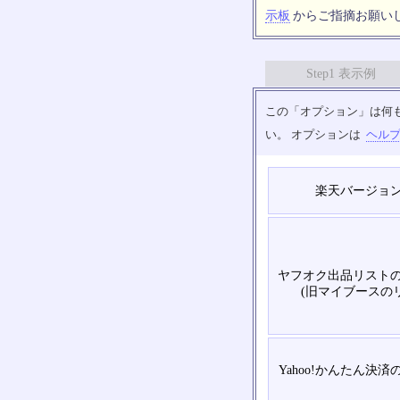
示板
からご指摘お願い
Step1 表示例
この「オプション」は何
い。 オプションは
ヘル
楽天バージョ
ヤフオク出品リスト
(旧マイブースの
Yahoo!かんたん決