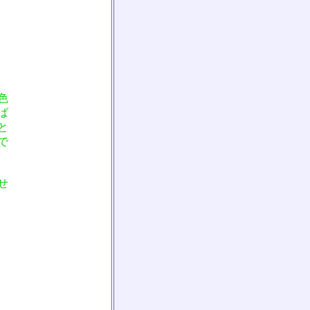
色
ば
と
で
せ