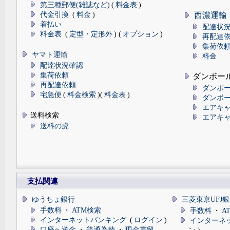
第三種郵便(雑誌など)
(
料金表
)
代金引換
(
料金
)
西濃運輸
着払い
配達状
料金表
(
定型・定形外
) (
オプション
)
再配達
集荷依
ヤマト運輸
料金
配達状況確認
集荷依頼
ダンボー
再配達依頼
ダンボー
宅急便
(
料金検索
)(
料金表
)
ダンボー
エアキャ
送料検索
エアキャ
送料の虎
支払関連
ゆうちょ銀行
三菱東京UFJ
手数料
・
ATM検索
手数料
・
A
インターネットバンキング
(
ログイン
)
インターネ
口座へ送金
・
普通為替
・
現金書留