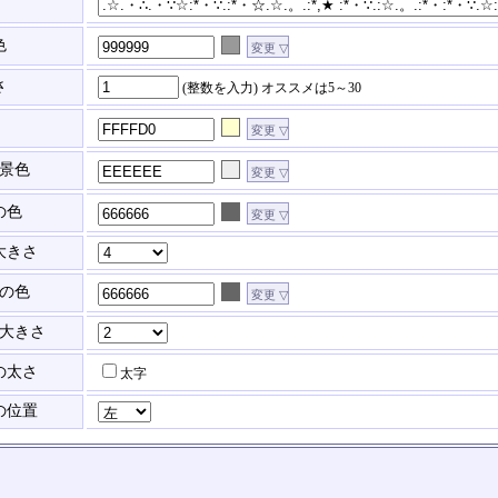
色
さ
(整数を入力)
オススメは5～30
景色
の色
大きさ
の色
大きさ
の太さ
太字
の位置