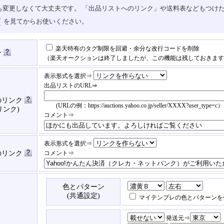
も変更しなくて大丈夫です。 「出品リストへのリンク」や送料表などもつけ
プ
を見てからお使いください。
楽天特有のタグ制限を回避・余分な改行コードを削除
ン
（楽天オークションは終了しましたが、この機能は残しておきます
表示形式を選択⇒
出品リストのURL⇒
のリンク
(URLの例：https://auctions.yahoo.co.jp/seller/XXXX?user_type=c）
リンク)
コメント⇒
表示形式を選択⇒
済のリンク
コメント⇒
色とパターン
(共通設定)
マイテンプレの色とパターンを
発送元⇒