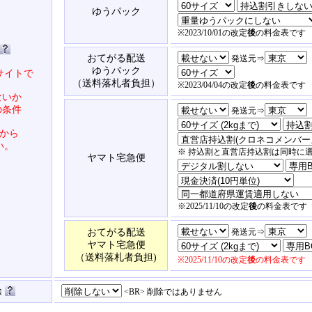
ゆうパック
※2023/10/01の改定
後
の料金表です
おてがる配送
発送元⇒
ゆうパック
サイトで
（送料落札者負担）
※2023/04/04の改定
後
の料金表です
ないか
の条件
発送元⇒
から
い。
※ 持込割と直営店持込割は同時に
ヤマト宅急便
※2025/11/10の改定
後
の料金表です
おてがる配送
発送元⇒
ヤマト宅急便
（送料落札者負担)
※2025/11/10の改定
後
の料金表です
除
<BR> 削除ではありません