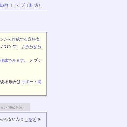
用規約
｜
ヘルプ（使い方）
ンから作成する送料表
トだけです。
こちらから
作成できます。
オプシ
がある場合は
サポート掲
ョン
(中級者用)
わからない人は
ヘルプ
を