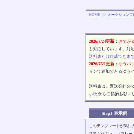
>>
HOME
オークションプ
2026/7/24更新：
おてがる
も対応しています。対
送料表だけ作成できま
2026/7/21更新：
ゆうパッ
ョンで追加できるゆうパ
送料表は、運送会社の
示板
からご指摘お願い
Step1 表示例
このテンプレートが気に
見てください。 （フレー