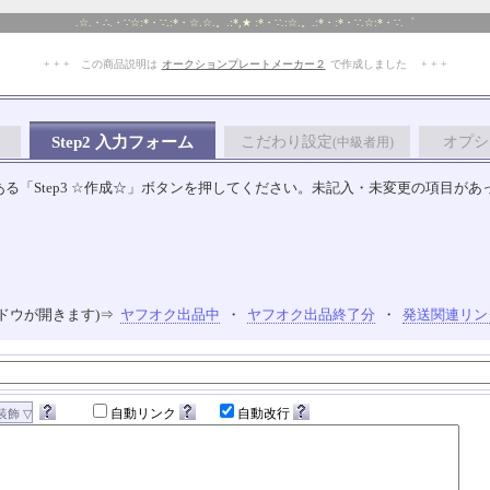
.☆.・∴.・∵☆:*・∵.:*・☆.☆.。.:*,★ :*・∵.:☆.。.:*・:*・∵.☆:*・∵.゜
+ + + この商品説明は
オークションプレートメーカー２
で作成しました + + +
No.109.002.006
Step2 入力フォーム
こだわり設定
オプシ
(中級者用)
る「Step3 ☆作成☆」ボタンを押してください。未記入・未変更の項目があ
ドウが開きます)⇒
ヤフオク出品中
・
ヤフオク出品終了分
・
発送関連リン
自動リンク
自動改行