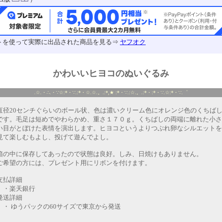
トを使って実際に出品された商品を見る⇒
ヤフオク
かわいいヒヨコのぬいぐるみ
.☆.・∴.・∵☆:*・∵.:*・☆.☆.。.:*,★ :*・∵.:☆.。.:*・:*・∵.☆:*・∵.゜
直径20センチぐらいのボール状、色は濃いクリーム色にオレンジ色のくちば
です。毛足は短めでやわらかめ、重さ１７０ｇ。くちばしの両端に離れた小さ
い目がとぼけた表情を演出します。ヒヨコというよりつぶれ卵なシルエットを
見て楽しむもよし、投げて遊んでよし。
箱の中に保存してあったので状態は良好。しみ、日焼けもありません。
ご希望の方には、プレゼント用にリボンを付けます。
支払詳細
・楽天銀行
発送詳細
・ ゆうパックの60サイズで東京から発送