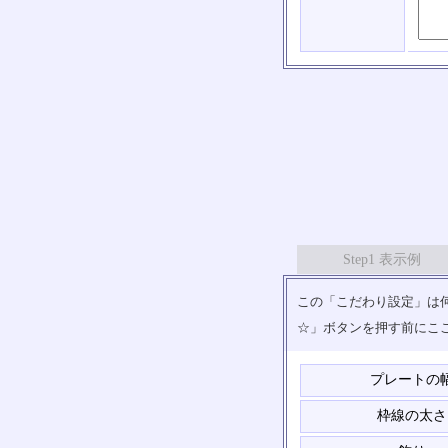
Step1 表示例
この「こだわり設定」は何
☆」ボタンを押す前にこ
プレートの
枠線の太さ