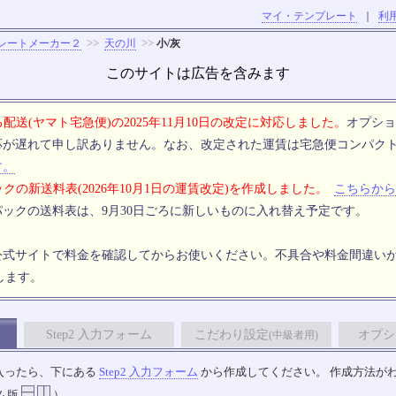
マイ・テンプレート
｜
利
>>
>>
レートメーカー２
天の川
小/灰
このサイトは広告を含みます
配送(ヤマト宅急便)の2025年11月10日の改定に対応しました。
オプショ
応が遅れて申し訳ありません。なお、改定された運賃は宅急便コンパク
す。
クの新送料表(2026年10月1日の運賃改定)を作成しました。
こちらから
ックの送料表は、9月30日ごろに新しいものに入れ替え予定です。
公式サイトで料金を確認してからお使いください。不具合や料金間違い
します。
Step2 入力フォーム
こだわり設定
オプシ
(中級者用)
入ったら、下にある
Step2 入力フォーム
から作成してください。 作成方法が
ム版
）