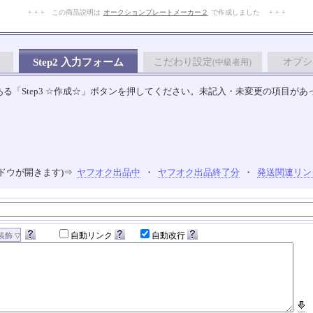
+ + + この商品説明は
オークションプレートメーカー２
で作成しました + + +
No.114.001.008
Step2 入力フォーム
こだわり設定
オプシ
(中級者用)
る「Step3 ☆作成☆」ボタンを押してください。未記入・未変更の項目があ
ドウが開きます)⇒
ヤフオク出品中
・
ヤフオク出品終了分
・
発送関連リン
自動リンク
自動改行