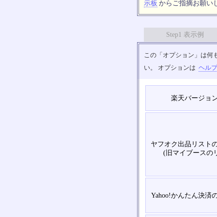
示板
からご指摘お願い
Step1 表示例
この「オプション」は何
い。 オプションは
ヘル
楽天バージョ
ヤフオク出品リスト
(旧マイブースの
Yahoo!かんたん決