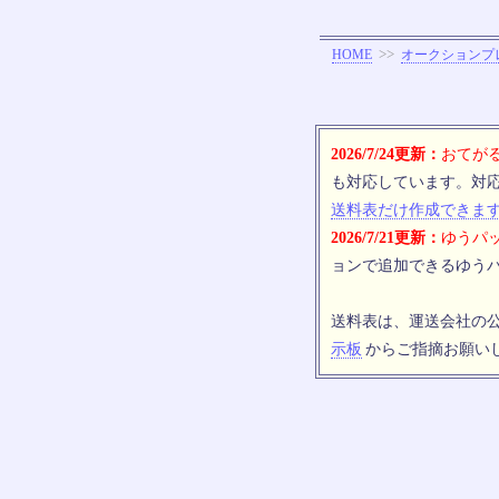
>>
HOME
オークションプ
2026/7/24更新：
おてがる
も対応しています。対
送料表だけ作成できま
2026/7/21更新：
ゆうパッ
ョンで追加できるゆうパ
送料表は、運送会社の
示板
からご指摘お願い