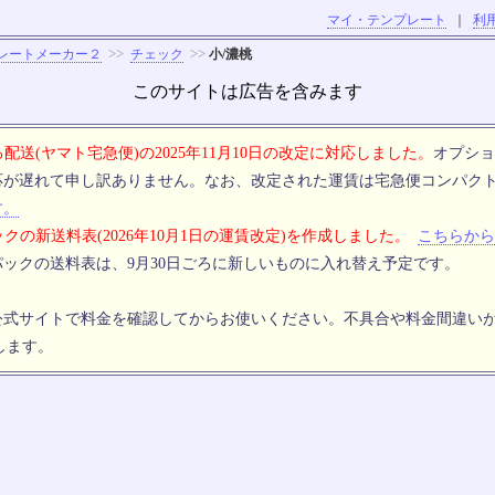
マイ・テンプレート
｜
利
>>
>>
レートメーカー２
チェック
小/濃桃
このサイトは広告を含みます
配送(ヤマト宅急便)の2025年11月10日の改定に対応しました。
オプショ
応が遅れて申し訳ありません。なお、改定された運賃は宅急便コンパク
す。
クの新送料表(2026年10月1日の運賃改定)を作成しました。
こちらから
ックの送料表は、9月30日ごろに新しいものに入れ替え予定です。
公式サイトで料金を確認してからお使いください。不具合や料金間違い
します。