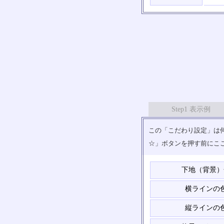
Step1 表示例
この「こだわり設定」は何
☆」ボタンを押す前にこ
下地（背景）
横ラインの
縦ラインの