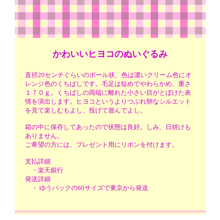
かわいいヒヨコのぬいぐるみ
直径20センチぐらいのボール状、色は濃いクリーム色にオ
レンジ色のくちばしです。毛足は短めでやわらかめ、重さ
１７０ｇ。くちばしの両端に離れた小さい目がとぼけた表
情を演出します。ヒヨコというよりつぶれ卵なシルエット
を見て楽しむもよし、投げて遊んでよし。
箱の中に保存してあったので状態は良好。しみ、日焼けも
ありません。
ご希望の方には、プレゼント用にリボンを付けます。
支払詳細
・楽天銀行
発送詳細
・ ゆうパックの60サイズで東京から発送