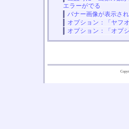
エラーがでる
バナー画像が表示さ
オプション：「ヤフオ
オプション：「オプ
Copyr