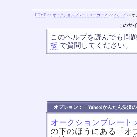
>>
>>
>>
HOME
オークションプレートメーカー２
ヘルプ
オ
このサ
このヘルプを読んでも問
板
で質問してください。
オプション：「Yahoo!かんたん決済
オークションプレート
の下のほうにある「オプシ