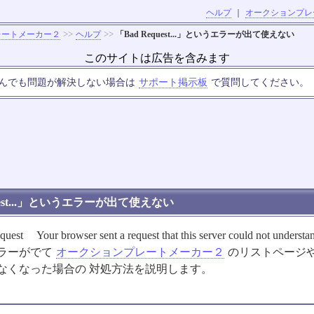
ヘルプ
｜
オークションプレ
>>
>>
レートメーカー２
ヘルプ
「Bad Request...」というエラーが出て使えない
このサイトは広告を含みます
んでも問題が解決しない場合は
サポート掲示板
で質問してください。
quest...」というエラーが出て使えない
st Your browser sent a request that this server could not understa
ラーがでて
オークションプレートメーカー２
のリストページ
なくなった場合の 対処方法を説明します。