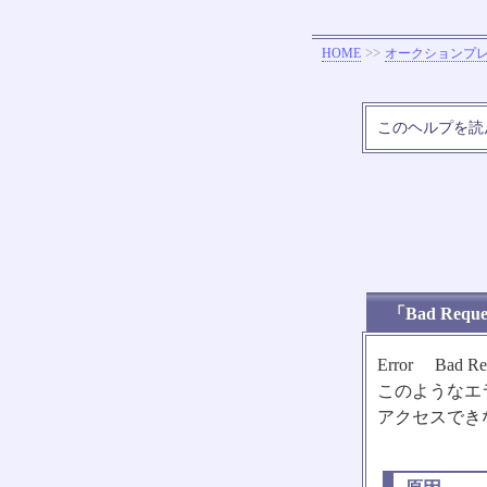
>>
HOME
オークションプ
このヘルプを読
「Bad Re
Error Bad Reque
このようなエ
アクセスでき