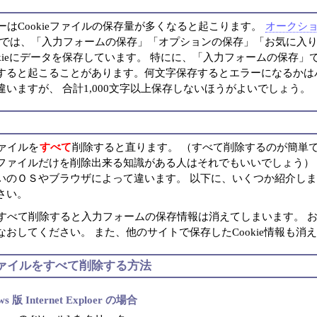
ーはCookieファイルの保存量が多くなると起こります。
オークシ
では、「入力フォームの保存」「オプションの保存」「お気に入
ookieにデータを保存しています。 特にに、「入力フォームの保存」
すると起こることがあります。何文字保存するとエラーになるかは
違いますが、 合計1,000文字以上保存しないほうがよいでしょう。
eファイルを
すべて
削除すると直ります。 （すべて削除するのが簡単で
kieファイルだけを削除出来る知識がある人はそれでもいいでしょう）
いのＯＳやブラウザによって違います。 以下に、いくつか紹介し
さい。
ieをすべて削除すると入力フォームの保存情報は消えてしまいます。 
なおしてください。 また、他のサイトで保存したCookie情報も消
eファイルをすべて削除する方法
ws 版 Internet Exploer の場合