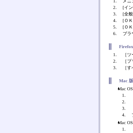
メニ
[イ
[全般
[Ｏ
[Ｏ
ブラ
Firef
［ツ
［プ
［す
Mac 版
Mac O
Mac O