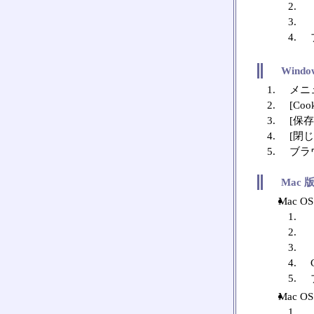
Windo
メニ
[Co
[保存
[閉
ブラ
Mac 版
Mac O
Mac O