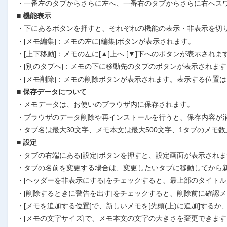
・一番左のタブからさらに左へ、一番右のタブからさらに右へス
■ 機能表示
・下にあるボタンを押すと、それぞれの機能の表示・非表示を切
・[メモ編集]：メモの左に[編集]ボタンが表示されます。
・[上下移動]：メモの左に[▲]上へ [▼]下へのボタンが表示されま
・[別のタブへ]：メモの下に移動先のタブのボタンが表示されます
・[メモ削除]：メモの削除ボタンが表示されます。表示する位置
■ 保存データについて
・メモデータは、お使いのブラウザ内に保存されます。
・ブラウザのデータ削除や再インストールを行うと、保存内容が
・タブ名は最大30文字、メモ本文は最大500文字、1タブのメモ数
■ 設定
・タブの右端にある[設定]ボタンを押すと、設定画面が表示され
・タブの名前を変更する場合は、変更したいタブに移動してから新
・[ヘッダーを非表示にする]をチェックすると、最上部のタイト
・[削除するときに警告を出す]をチェックすると、削除前に確認
・[メモを追加する位置]で、新しいメモを[先頭(上)に追加]するか
・[メモの文字サイズ]で、メモ本文の文字の大きさを変更できます