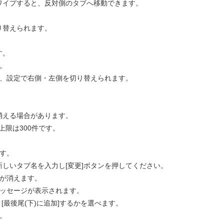
ワイプすると、反対側のタブへ移動できます。
り替えられます。
す。
。
は、設定で右側・左側を切り替えられます。
消える場合があります。
上限は300件です。
ます。
しいタブ名を入力し[変更]ボタンを押してください。
ルが消えます。
メッセージが表示されます。
、[最後尾(下)に追加]するかを選べます。
。