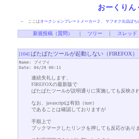
おーくりん
～ ここは
オークションプレートメーカー２
、
ヤフオク出品ぽち
新規投稿（質問）
｜
ツリー
｜
スレッド
ぱたぱたツールが起動しない（FIREFOX）
[
104
]
Name: ブイブイ
Date: 04/29 00:11
連続失礼します、
FIREFOXの最新版で
ぱたぱたツールが説明通りに実施しても反映さ
なお、javascriptは有効（ture）
であることは確認しておりますが
手順上で
ブックマークしたリンクを押しても反応があり