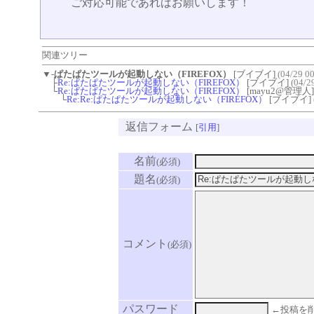
ご対応可能であればお願いします！
関連ツリー
▼
-
ぱたぱたツールが起動しない（FIREFOX）
[ブイブイ]
(04/29 00
├
Re:ぱたぱたツールが起動しない（FIREFOX）
[ブイブイ]
(04/2
└
Re:ぱたぱたツールが起動しない（FIREFOX）
[mayu2@管理人
└
Re:Re:ぱたぱたツールが起動しない（FIREFOX）
[ブイブイ]
返信フォーム
[
引用
]
名前
(必須)
題名
(必須)
コメント
(必須)
パスワード
←投稿を