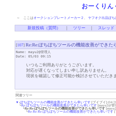
おーくりん
～ ここは
オークションプレートメーカー２
、
ヤフオク出品ぽち
新規投稿（質問）
｜
ツリー
｜
スレッド
Re:Re:ぽちぽちツールの機能改善ができた
[
107
]
Name: mayu2@管理人
Date: 05/03 09:15
いつもご利用ありがとうございます。
対応が遅くなってしまい申し訳ありません。
現状を確認して修正可能か検討させていただき
関連ツリー
▼
-
ぽちぽちツールの機能改善ができたら幸いです
[ブイブイ]
(04/2
└
Re:ぽちぽちツールの機能改善ができたら幸いです
[mayu2@管
└
Re:Re:ぽちぽちツールの機能改善ができたら幸いです
[may
└
Re:Re:Re:ぽちぽちツールの機能改善ができたら幸いです