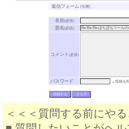
返信フォーム
[
引用
]
名前
(必須)
題名
(必須)
コメント
(必須)
パスワード
←投稿を
＜＜＜質問する前にやる
■ 質問したいことがヘ