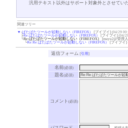
汎用テキスト以外はサポート対象外とさせてい
関連ツリー
▼
-
ぱたぱたツールが起動しない（FIREFOX）
[ブイブイ]
(04/29 00
├
Re:ぱたぱたツールが起動しない（FIREFOX）
[ブイブイ]
(04/2
└
Re:ぱたぱたツールが起動しない（FIREFOX）
[mayu2@管理人
└
Re:Re:ぱたぱたツールが起動しない（FIREFOX）
[ブイブイ]
返信フォーム
[
引用
]
名前
(必須)
題名
(必須)
コメント
(必須)
パスワード
←投稿を