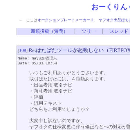
おーくりん
～ ここは
オークションプレートメーカー２
、
ヤフオク出品ぽち
新規投稿（質問）
｜
ツリー
｜
スレッド
Re:ぱたぱたツールが起動しない（FIREFO
[
108
]
Name: mayu2@管理人
Date: 05/03 10:54
いつもご利用ありがとうございます。
取引ぱたぱたには、４種類あります。
・出品者用 取引ナビ
・落札者用 取引ナビ
・評価
・汎用テキスト
どちらをご利用でしょうか？
大変申し訳ないのですが、
ヤフオクの仕様変更に伴う修正などへの対応が