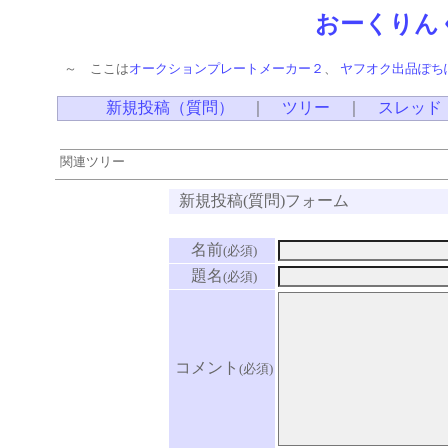
おーくりん
～ ここは
オークションプレートメーカー２
、
ヤフオク出品ぽち
新規投稿（質問）
｜
ツリー
｜
スレッド
関連ツリー
新規投稿(質問)フォーム
名前
(必須)
題名
(必須)
コメント
(必須)