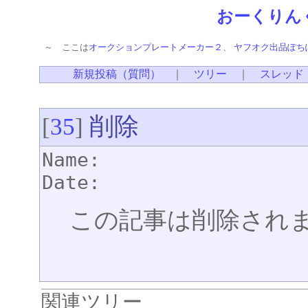
おーくりん
～ ここは
オークションプレートメーカー２
、
ヤフオク出品ぽち
新規投稿（質問）
｜
ツリー
｜
スレッド
削除
[
35
]
Name:
Date:
この記事は削除され
関連ツリー