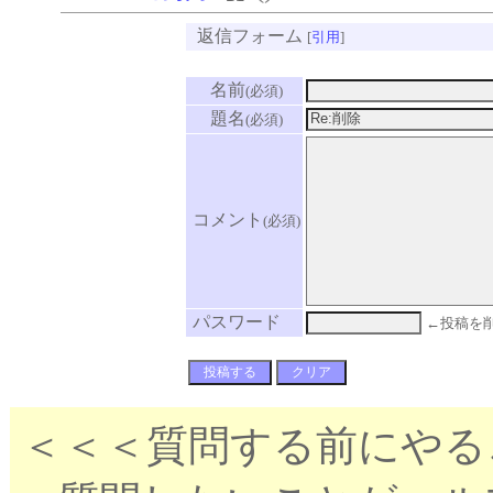
返信フォーム
[
引用
]
名前
(必須)
題名
(必須)
コメント
(必須)
パスワード
←投稿を
＜＜＜質問する前にやる