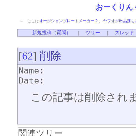
おーくりん
～ ここは
オークションプレートメーカー２
、
ヤフオク出品ぽち
新規投稿（質問）
｜
ツリー
｜
スレッド
削除
[
62
]
Name:
Date:
この記事は削除され
関連ツリー