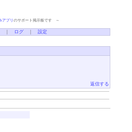
bアプリ
のサポート掲示板です ～
｜
ログ
｜
設定
返信する