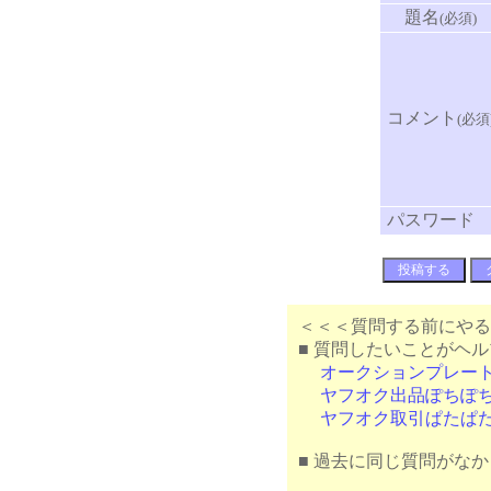
題名
(必須)
コメント
(必須
パスワード
＜＜＜質問する前にやる
■ 質問したいことがヘ
オークションプレー
ヤフオク出品ぽちぽ
ヤフオク取引ぱたぱ
■ 過去に同じ質問がな