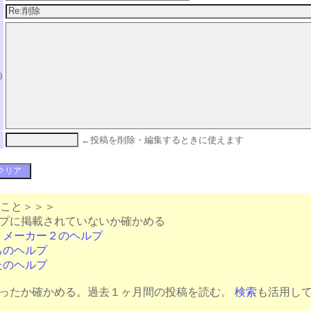
)
←投稿を削除・編集するときに使えます
こと＞＞＞
ルプに掲載されていないか確かめる
トメーカー２のヘルプ
ちのヘルプ
たのヘルプ
かったか確かめる。過去１ヶ月間の投稿を読む。
検索
も活用し